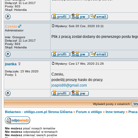
Dołączył: 11 Lut 2017
Posty: 603
Skąd: Holandia
Czesiu
Wysłany: Sob 20 Cze, 2020 10:11
Administrator
Plik z pracą został dodany do pierwszego postu tego
imie: Grzegorz
Dołączył: 11 Lut 2017
Posty: 603
Skąd: Holandia
joanka
Wysłany: Czw 17 Wrz, 2020 21:26
Dołączyła: 15 Wrz 2020
Czesiu,
Posty: 1
podeślij proszę hasło do pracy.
joapis88@gmail.com
Wyświetl posty z ostatnich:
Bielactwo - vitiligo.com.pl Strona Główna
»
Forum o vitiligo
»
Inne tematy
»
Praca
Nie możesz
pisać nowych tematów
Nie możesz
odpowiadać w tematach
Nie możesz
zmieniać swoich postów