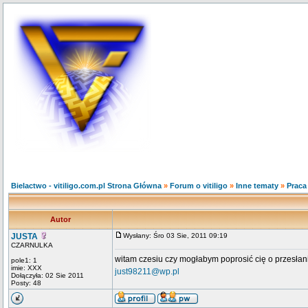
Bielactwo - vitiligo.com.pl Strona Główna
»
Forum o vitiligo
»
Inne tematy
»
Praca
Autor
JUSTA
Wysłany: Śro 03 Sie, 2011 09:19
CZARNULKA
witam czesiu czy mogłabym poprosić cię o przesła
pole1: 1
imie: XXX
just98211@wp.pl
Dołączyła: 02 Sie 2011
Posty: 48