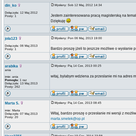
din_ko
Wysłany: Sob 12 Maj, 2012 14:34
Dołączyła: 12 Maj 2012
Jestem zainteresowana pracą magisterską na temat
Posty: 1
Dziękuję
jola123
Wysłany: Pon 06 Maj, 2013 19:00
Dołączyła: 06 Maj 2013
Bardzo proszę jżeli to jeszcze możliwe o wysłanie 
Posty: 1
arabika
Wysłany: Pią 14 Cze, 2013 00:25
ania
witaj, bylabym wdziena za przeslanie mi na adres ma
imie: ania
Pomogła:
1 raz
Dołączyła: 13 Maj 2013
Posty: 262
Marta S.
Wysłany: Pią 14 Cze, 2013 08:45
imie: Marta
Witaj, bardzo proszę o przesłanie mi wersji z możli
Dołączyła: 07 Maj 2013
Posty: 20
marta.smetek@op.pl
Wysłany: Czw 19 Cze, 2014 23:58