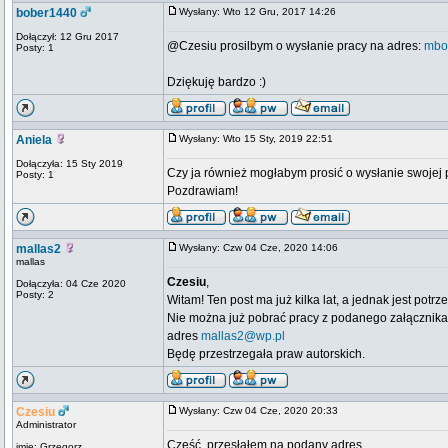
bober1440
Wysłany: Wto 12 Gru, 2017 14:26
Dołączył: 12 Gru 2017
@Czesiu prosilbym o wysłanie pracy na adres:
mbo
Posty: 1
Dziękuję bardzo :)
Aniela
Wysłany: Wto 15 Sty, 2019 22:51
Dołączyła: 15 Sty 2019
Czy ja również mogłabym prosić o wysłanie swojej
Posty: 1
Pozdrawiam!
mallas2
Wysłany: Czw 04 Cze, 2020 14:06
mallas
Czesiu
,
Dołączyła: 04 Cze 2020
Posty: 2
Witam! Ten post ma już kilka lat, a jednak jest potrz
Nie można już pobrać pracy z podanego załącznika,
adres
mallas2@wp.pl
Będę przestrzegała praw autorskich.
Czesiu
Wysłany: Czw 04 Cze, 2020 20:33
Administrator
Cześć, przesłałem na podany adres.
imie: Grzegorz