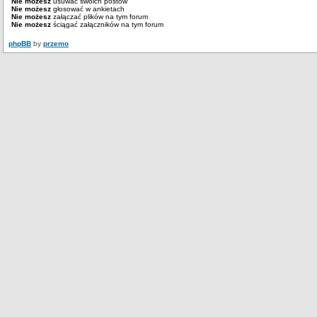
Nie możesz
usuwać swoich postów
Nie możesz
głosować w ankietach
Nie możesz
załączać plików na tym forum
Nie możesz
ściągać załączników na tym forum
phpBB
by
przemo