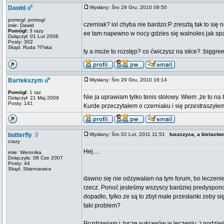
Dawid
Wysłany: Śro 29 Gru, 2010 09:50
pomogl: pomogl
czerniak? lol chyba nie bardzo:P zresztą tak to się n
imie: Dawid
Pomógł:
3 razy
ee tam napewno w nocy gdzies się walnołes jak spa
Dołączył: 01 Lut 2008
Posty: 302
Skąd: Ruda ?l?ska
ty a może to rozstęp? co ćwiczysz na siłce? :biggre
Bartekszym
Wysłany: Śro 29 Gru, 2010 16:14
Pomógł:
1 raz
Nie ja uprawiam tylko tenis stołowy. Wiem ,że to na 
Dołączył: 21 Maj 2009
Posty: 141
Kurde przeczytałem o czerniaku i się przestraszyłe
butterfly
Wysłany: Śro 02 Lut, 2011 11:51
łuszczyca, a bielactw
crazy
Hej....
imie: Weronika
Dołączyła: 08 Cze 2007
Posty: 44
Skąd: Skierniewice
dawno się nie odzywałam na tym forum, bo leczenie
rzecz. Ponoć jesteśmy wszyscy bardziej predyspono
dopadło, tylko ze są to zbyt małe przesłanki zeby s
taki problem?
Pozdrawiam i życzę sukcesów w leczeniu :) podziw