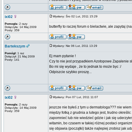
ixi02
Wysłany: Śro 02 Lut, 2011 15:29
Pomogła:
2 razy
butterfly to raczej forum o bielactwie, ale zapytaj (
Dołączyła: 14 Maj 2009
Posty: 359
Bartekszym
Wysłany: Nie 06 Lut, 2011 13:29
Pomógł:
1 raz
Ej mam pytanie !
Dołączył: 21 Maj 2009
Posty: 141
Czy to nie jest przypadkiem Azotopowe Zapalenie s
Bo mi się wydaje , że to jednak to może byc :/
Odpiszcie szybko proszę...
ixi02
Wysłany: Pon 07 Lut, 2011 11:07
Pomogła:
2 razy
jeszcze nie byłeś z tym u dermatologa??? nie wiem n
Dołączyła: 14 Maj 2009
Posty: 359
między fotką z grudnia a lutego jest, trudno określi
zapomnieć lub nie wiedzieć gdzie i jak się uderzył
witamin, bo czasem w takiej różnej postaci organ
się objawia (początki) także najlepiej zrobisz jak u