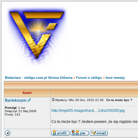
Bielactwo - vitiligo.com.pl Strona Główna
»
Forum o vitiligo
»
Inne tematy
Autor
Bartekszym
Wysłany: Wto 28 Gru, 2010 21:39
Co to może byc ?
Pomógł:
1 raz
http://img405.imageshack....1/dsc03030f.jpg
Dołączył: 21 Maj 2009
Posty: 141
Co to może byc ? Jestem pewien ,że się nigdzie nie u