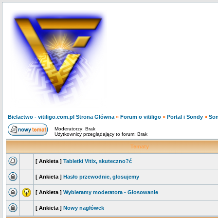
Bielactwo - vitiligo.com.pl Strona Główna
»
Forum o vitiligo
»
Portal i Sondy
»
So
Moderatorzy: Brak
Użytkownicy przeglądający to forum: Brak
Tematy
[ Ankieta ]
Tabletki Vitix, skuteczno?ć
[ Ankieta ]
Hasło przewodnie, głosujemy
[ Ankieta ]
Wybieramy moderatora - Głosowanie
[ Ankieta ]
Nowy nagłówek