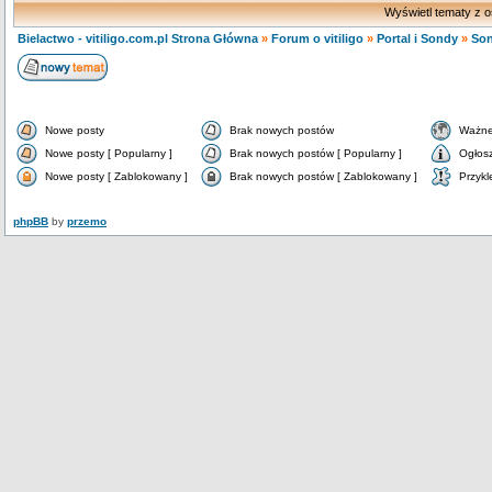
Wyświetl tematy z o
Bielactwo - vitiligo.com.pl Strona Główna
»
Forum o vitiligo
»
Portal i Sondy
»
So
Nowe posty
Brak nowych postów
Ważne
Nowe posty [ Popularny ]
Brak nowych postów [ Popularny ]
Ogłos
Nowe posty [ Zablokowany ]
Brak nowych postów [ Zablokowany ]
Przykl
phpBB
by
przemo