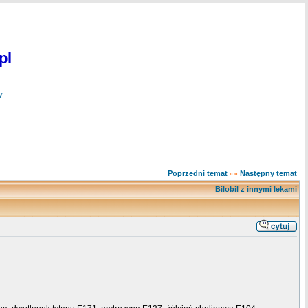
pl
y
Poprzedni temat
Następny temat
«»
Bilobil z innymi lekami