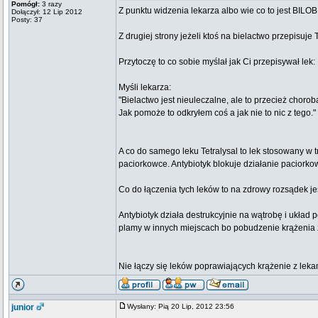
Pomógł:
3 razy
Z punktu widzenia lekarza albo wie co to jest BILOBI
Dołączył: 12 Lip 2012
Posty: 37
Z drugiej strony jeżeli ktoś na bielactwo przepisuj
Przytoczę to co sobie myślał jak Ci przepisywał lek:
Myśli lekarza:
"Bielactwo jest nieuleczalne, ale to przecież cho
Jak pomoże to odkryłem coś a jak nie to nic z tego."
A co do samego leku Tetralysal to lek stosowany w
paciorkowce. Antybiotyk blokuje działanie paciorko
Co do łączenia tych leków to na zdrowy rozsądek je
Antybiotyk działa destrukcyjnie na wątrobę i układ
plamy w innych miejscach bo pobudzenie krążenia
Nie łączy się leków poprawiających krążenie z le
junior
Wysłany: Pią 20 Lip, 2012 23:56