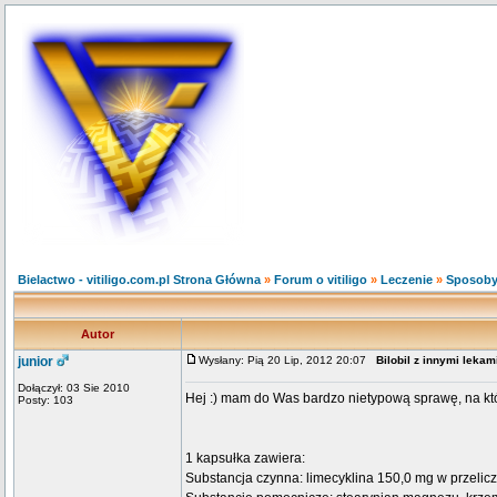
Bielactwo - vitiligo.com.pl Strona Główna
»
Forum o vitiligo
»
Leczenie
»
Sposoby
Autor
junior
Wysłany: Pią 20 Lip, 2012 20:07
Bilobil z innymi lekam
Dołączył: 03 Sie 2010
Hej :) mam do Was bardzo nietypową sprawę, na które
Posty: 103
1 kapsułka zawiera:
Substancja czynna: limecyklina 150,0 mg w przelicz