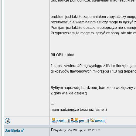
Substancje pomocnicze: stearynian magnezu, krzemi
problem jest taki,że zapomniałem zapytać czy mogę 
przerywać, nie wiem natomiast czy mogę to łączyć z
Pomijam już fakt,że dostałem opieprz,że nie smaruje 
Przypuszczam,że mogę to łączyć ze sobą..ale nie z
BILOBIL-skład
1 kaps. zawiera 40 mg wyciągu z liści miłorzębu ja
glikozydów flawonowych miłorzębu i 4,8 mg terpenol
Byłbym naprawdę bardzooo, bardzooo wdzięczny 
Z góry wielkie dzięki :)
---
mam nadzieję,że teraz już jasne :)
JanBiela
Wysłany: Pią 20 Lip, 2012 23:02