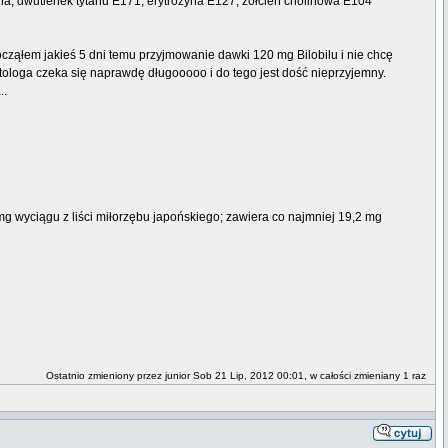
na, dwutlenek tytanu E171, erytrozyna E127, żółcień cholinowa E104
ocząłem jakieś 5 dni temu przyjmowanie dawki 120 mg Bilobilu i nie chcę
atologa czeka się naprawdę długooooo i do tego jest dość nieprzyjemny.
..
mg wyciągu z liści miłorzębu japońskiego; zawiera co najmniej 19,2 mg
Ostatnio zmieniony przez junior Sob 21 Lip, 2012 00:01, w całości zmieniany 1 raz