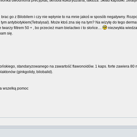
onka uwodniona precypitat, skrobia kukurydziana, laktoza. Skład kapsułki: żelaty
brac go z Bilobilem i czy nie wpłynie to na mnie jakoś w sposób negatywny. Rozp
 tym antybiotykiem(Tetralysal). Może ktoś zna się na tym? Na wizytę do tego derm
twarzy filtrem 50 + , bo przecież mam bielactwo i to słońce....
niezwykła wiedza
nam się.
pońskiego, standaryzowanego na zawartość flawonoidów. 1 kaps. forte zawiera 80 
aktonów (ginkgolidy, bilobalid).
za wszelką pomoc