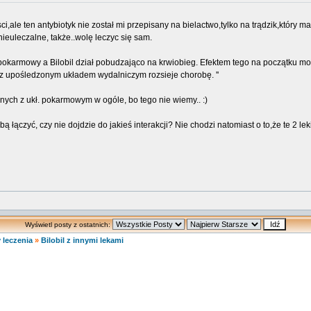
,ale ten antybiotyk nie został mi przepisany na bielactwo,tylko na trądzik,który
nieuleczalne, także..wolę leczyc się sam.
ad pokarmowy a Bilobil dział pobudzająco na krwiobieg. Efektem tego na początku 
z upośledzonym układem wydalniczym rozsieje chorobę. ''
nych z ukł. pokarmowym w ogóle, bo tego nie wiemy.. :)
ą łączyć, czy nie dojdzie do jakieś interakcji? Nie chodzi natomiast o to,że te 2 le
Wyświetl posty z ostatnich:
 leczenia
»
Bilobil z innymi lekami