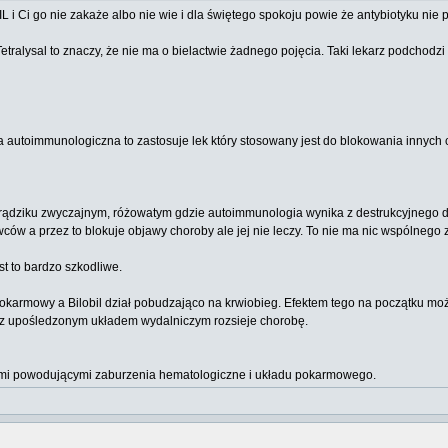
L i Ci go nie zakaże albo nie wie i dla świętego spokoju powie że antybiotyku nie p
e Tetralysal to znaczy, że nie ma o bielactwie żadnego pojęcia. Taki lekarz podchod
roba autoimmunologiczna to zastosuje lek który stosowany jest do blokowania inn
 trądziku zwyczajnym, różowatym gdzie autoimmunologia wynika z destrukcyjnego 
wców a przez to blokuje objawy choroby ale jej nie leczy. To nie ma nic wspólnego 
st to bardzo szkodliwe.
 pokarmowy a Bilobil dział pobudzająco na krwiobieg. Efektem tego na początku mo
 z upośledzonym układem wydalniczym rozsieje chorobę.
kami powodującymi zaburzenia hematologiczne i układu pokarmowego.