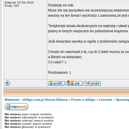
Dołączył: 03 Sie 2010
Dziękuję za odp.
Posty: 103
Może żle się wyraziłem we wczesniejszej wiadomosci
wiedzę na ten temat i wychodzi z załoizenia,że jest 
''Antybiotyk działa destrukcyjnie na wątrobę i ukł
plamy w innych miejscach bo pobudzenie krążenia 
Jeśli bielactwo wynika w ogóle z problemów związa
Chodzi mi natomiast o to, czy te 2 lekki można ze sob
a Bilobil na bielactwo.
Co robić? :)
Pozdrawiam :)
Bielactwo - vitiligo.com.pl Strona Główna
»
Forum o vitiligo
»
Leczenie
»
Sposoby
Nie możesz
pisać nowych tematów
Nie możesz
odpowiadać w tematach
Nie możesz
zmieniać swoich postów
Nie możesz
usuwać swoich postów
Nie możesz
głosować w ankietach