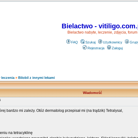
Bielactwo - vitiligo.com.
Bielactwo nabyte, leczenie, zdjęcia, forum
FAQ
Szukaj
Użytkownicy
Grup
Rejestracja
Zaloguj
 leczenia
»
Bilobil z innymi lekami
Wiadomość
i
j bardzo mi zależy. Otóż dermatolog przepisał mi (na trądzik) Tetralysal,
eniu na tetracyklinę