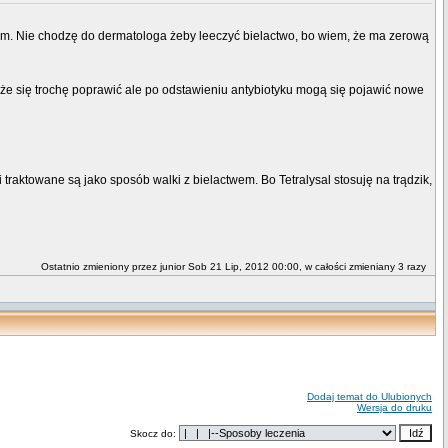
 mam. Nie chodzę do dermatologa żeby leeczyć bielactwo, bo wiem, że ma zerową
może się trochę poprawić ale po odstawieniu antybiotyku mogą się pojawić nowe
ki traktowane są jako sposób walki z bielactwem. Bo Tetralysal stosuję na trądzik,
Ostatnio zmieniony przez junior Sob 21 Lip, 2012 00:00, w całości zmieniany 3 razy
Dodaj temat do Ulubionych
Wersja do druku
Skocz do: