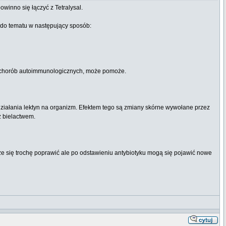
owinno się łączyć z Tetralysal.
zi do tematu w następujący sposób:
ych chorób autoimmunologicznych, może pomoże.
działania lektyn na organizm. Efektem tego są zmiany skórne wywołane przez
z bielactwem.
że się trochę poprawić ale po odstawieniu antybiotyku mogą się pojawić nowe