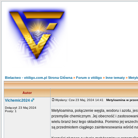
Bielactwo - vitiligo.com.pl Strona Główna
»
Forum o vitiligo
»
Inne tematy
»
Metyl
Autor
Vichemic2024
Wysłany: Czw 23 Maj, 2024 14:41
Metyloamina w przem
Dołączył: 23 Maj 2024
Metyloamina, połączenie węgla, wodoru i azotu, je
Posty: 1
przemyśle chemicznym. Jej obecność i zastosowanie
wielu branż bez tego składnika. Pomimo jej wszechs
są przedmiotem ciągłego zainteresowania wśród n