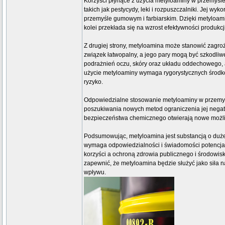
Korzyści płynące z użycia metyloaminy w przemyśle
takich jak pestycydy, leki i rozpuszczalniki. Jej 
przemyśle gumowym i farbiarskim. Dzięki metyloamin
kolei przekłada się na wzrost efektywności produkcj
Z drugiej strony, metyloamina może stanowić zagroże
związek łatwopalny, a jego pary mogą być szkodli
podrażnień oczu, skóry oraz układu oddechowego,
użycie metyloaminy wymaga rygorystycznych środkó
ryzyko.
Odpowiedzialne stosowanie metyloaminy w przemyśle
poszukiwania nowych metod ograniczenia jej negaty
bezpieczeństwa chemicznego otwierają nowe możli
Podsumowując, metyloamina jest substancją o dużej 
wymaga odpowiedzialności i świadomości potencjal
korzyści a ochroną zdrowia publicznego i środowis
zapewnić, że metyloamina będzie służyć jako siła
wpływu.