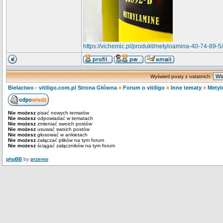
https://vichemic.pl/produkt/metyloamina-40-74-89-5/
Wyświetl posty z ostatnich:
Bielactwo - vitiligo.com.pl Strona Główna
»
Forum o vitiligo
»
Inne tematy
»
Metyl
Nie możesz
pisać nowych tematów
Nie możesz
odpowiadać w tematach
Nie możesz
zmieniać swoich postów
Nie możesz
usuwać swoich postów
Nie możesz
głosować w ankietach
Nie możesz
załączać plików na tym forum
Nie możesz
ściągać załączników na tym forum
phpBB
by
przemo