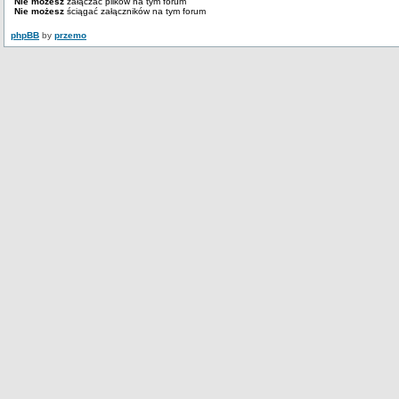
Nie możesz
załączać plików na tym forum
Nie możesz
ściągać załączników na tym forum
phpBB
by
przemo