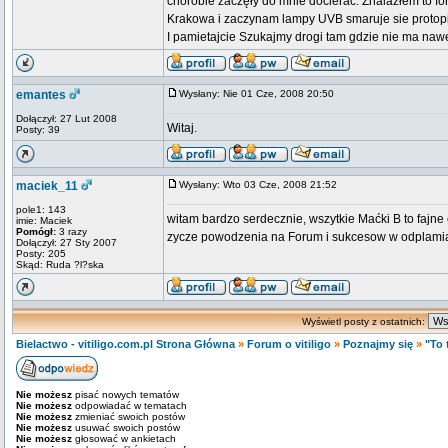
chorobie zaczęły do mnie docierać. Znalazłem to for
Krakowa i zaczynam lampy UVB smaruje sie protopic
I pamietajcie Szukajmy drogi tam gdzie nie ma nawe
emantes
Wysłany: Nie 01 Cze, 2008 20:50
Dołączył: 27 Lut 2008
Witaj.
Posty: 39
maciek_11
Wysłany: Wto 03 Cze, 2008 21:52
pole1: 143
witam bardzo serdecznie, wszytkie Maćki B to fajne ch
imie: Maciek
Pomógł:
3 razy
zycze powodzenia na Forum i sukcesow w odplamia
Dołączył: 27 Sty 2007
Posty: 205
Skąd: Ruda ?l?ska
Wyświetl posty z ostatnich:
Bielactwo - vitiligo.com.pl Strona Główna
»
Forum o vitiligo
»
Poznajmy się
»
"To 
Nie możesz
pisać nowych tematów
Nie możesz
odpowiadać w tematach
Nie możesz
zmieniać swoich postów
Nie możesz
usuwać swoich postów
Nie możesz
głosować w ankietach