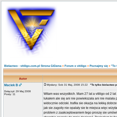
Bielactwo - vitiligo.com.pl Strona Główna
»
Forum o vitiligo
»
Poznajmy się
»
"To 
Autor
Maciek B
Wysłany: Sob 31 Maj, 2008 15:22
"To tylko bielactwo 
Dołączył: 29 Maj 2008
Witam was wszystkich. Mam 27 lat a vitiligo od 2 lat
Posty: 11
lukałem ale się ani nie powiekszała ani nie malała 
widocznie odciski. trafiła sie okazja na lekką dobrz
jak sie zagoiły nie opalały sie te miejsca więc wizy
problem z zaakceptowaniem tego proszę sie umówic 