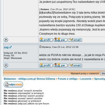
Ja jestem już uzupełniony.Tez naświetlałem się UVB
[
Dodano
: Czw 23 Lut, 2012 14:54
]
[b]karafka3[Naświetlałem się 3 lata temu kilka blok
pozlewały się ze sobą. Połączyły w jedną plamę. 
pojawiły się kropki pigmentu .Niestety wokół plam b
naświetlania bardzo wysoka 150 zł.Dlatego kupiłem
,dopiero wtedy pojawiają się melanocyty. Jest to 
Cierpliwym bo to długo trwa.
zag
Wysłany: Czw 23 Lut, 2012 21:56
Dołączył: 18 Sty 2012
widze ze PUVA to nikt nie stosuje.... ja jak to moja 
Posty: 93
Skąd: Warszawa
wiem czy dobrze zrobie ale koszt 1 naswietlania to 25
Wyświetl posty z ostatnich:
Bielactwo - vitiligo.com.pl Strona Główna
»
Forum o vitiligo
»
Leczenie
»
Sposoby
Nie możesz
pisać nowych tematów
Nie możesz
odpowiadać w tematach
Nie możesz
zmieniać swoich postów
Nie możesz
usuwać swoich postów
Nie możesz
głosować w ankietach
Nie możesz
załączać plików na tym forum