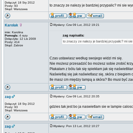
Dołączył: 18 Sty 2012
to znaczy ze nalezy je bardziej przypalic? mi sie w
Posty: 93
Skąd: Warszawa
Karolak
Wysłany: Czw 09 Lut, 2012 19:21
imie: Karolina
zag napisał/a:
Pomogła:
4 razy
Dołączyła: 12 Lis 2009
to znaczy ze nalezy je bardziej przypalic? mi si
Posty: 414
Skąd: Zabrze
Czas ustawiasz według swojego widzi mi się.
Nie możesz przesadzić bo możesz sobie zrobić krzy
Płakałam z bólu tak się spiekłam jak się naświetliła
Naświetlaj się jak naświetlasz się, skóra z biegiem 
Ile masz cm między lampą a skóra? Bo musi być za
zag
Wysłany: Czw 09 Lut, 2012 20:35
Dołączył: 18 Sty 2012
gdzies tak jest bo ja naswietlam sie w lampie calos
Posty: 93
Skąd: Warszawa
zag
Wysłany: Pon 13 Lut, 2012 10:27