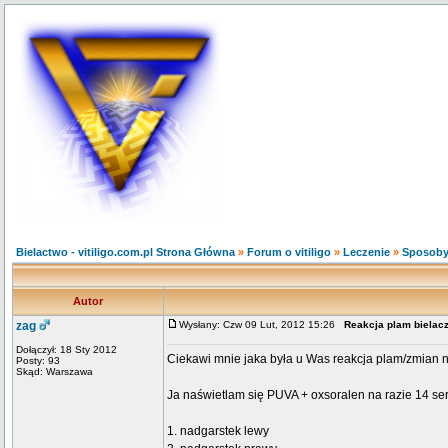
Bielactwo - vitiligo.com.pl Strona Główna
»
Forum o vitiligo
»
Leczenie
»
Sposoby
Autor
zag
Wysłany: Czw 09 Lut, 2012 15:26
Reakcja plam bielac
Dołączył: 18 Sty 2012
Ciekawi mnie jaka była u Was reakcja plam/zmian n
Posty: 93
Skąd: Warszawa
Ja naświetlam się PUVA + oxsoralen na razie 14 s
1. nadgarstek lewy