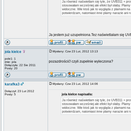
Ja również naświetlam się tyle, że UVB311 + prot
stosowałam wcześniej ale efekt był słaby. Plamy
widoczne. Wie ktoś jak to wygląda z plamami na 
potwierdzam, natomiast inne plamy narazie ani ru
Ja jestem już uzupełniona.Tez naświetlałam się UV
jola kielce
Wysłany: Czw 23 Lut, 2012 13:13
pole1: 1
pozazdrościć! czyli zupełnie wyleczona?
imie: jola
Dołączyła: 22 Sie 2011
Posty: 20
karafka3
Wysłany: Czw 23 Lut, 2012 14:06
Dołączył: 23 Lut 2012
jola kielce napisał/a:
Posty: 5
Ja również naświetlam się tyle, że UVB311 + prot
stosowałam wcześniej ale efekt był słaby. Plamy
widoczne. Wie ktoś jak to wygląda z plamami na 
potwierdzam, natomiast inne plamy narazie ani ru