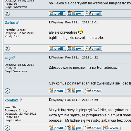
Dołączył: 18 Sty 2012
no i lekko sie oparzylem bo wszystkie miejsca troszk
Posty: 93
Skąd: Warszawa
Gallus
Wysłany: Pon 13 Lut, 2012 13:01
Pomógł:
3 razy
ale sie przypaliłeś
Dołączył: 22 Sie 2010
Posty: 192
bąbli nie będzie raczej. nie ma źle.
zag
Wysłany: Pon 13 Lut, 2012 14:22
Dołączył: 18 Sty 2012
Zdecydowanie mocniej niz na tych zdjeciach..
Posty: 93
Skąd: Warszawa
Czy komus po naswietlaniach zwiekszyla sie ilosc 
xomkax
Wysłany: Pon 13 Lut, 2012 16:59
imie: Ola
Małych brązowych pieprzyków? Nie, zdecydowanie 
Pomogła:
2 razy
Dołączyła: 23 Mar 2011
Poza tym nie sądzę, że przypiekanie plam jest dob
Posty: 647
Skąd: Lublin
pomoże... Mi ładnie się wszystko zabarwia bez pop