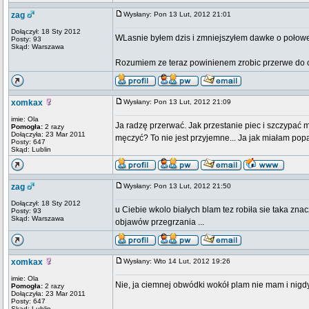
zag
Wysłany: Pon 13 Lut, 2012 21:01
Dołączył: 18 Sty 2012
WLasnie byłem dzis i zmniejszyłem dawke o połowe 
Posty: 93
Skąd: Warszawa
Rozumiem ze teraz powinienem zrobic przerwe do 
xomkax
Wysłany: Pon 13 Lut, 2012 21:09
imie: Ola
Ja radzę przerwać. Jak przestanie piec i szczypać m
Pomogła:
2 razy
Dołączyła: 23 Mar 2011
męczyć? To nie jest przyjemne... Ja jak miałam popa
Posty: 647
Skąd: Lublin
zag
Wysłany: Pon 13 Lut, 2012 21:50
Dołączył: 18 Sty 2012
u Ciebie wkolo białych blam tez robiła sie taka zn
Posty: 93
Skąd: Warszawa
objawów przegrzania ...
xomkax
Wysłany: Wto 14 Lut, 2012 19:26
imie: Ola
Nie, ja ciemnej obwódki wokół plam nie mam i nigd
Pomogła:
2 razy
Dołączyła: 23 Mar 2011
Posty: 647
Skąd: Lublin