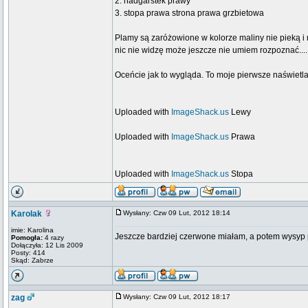
2. nadgarstek prawy
3. stopa prawa strona prawa grzbietowa
Plamy są zaróżowione w kolorze maliny nie pieką i 
nic nie widzę może jeszcze nie umiem rozpoznać....
Oceńcie jak to wygląda. To moje pierwsze naświetlan
Uploaded with
ImageShack.us
Lewy
Uploaded with
ImageShack.us
Prawa
Uploaded with
ImageShack.us
Stopa
Karolak
Wysłany: Czw 09 Lut, 2012 18:14
imie: Karolina
Jeszcze bardziej czerwone miałam, a potem wysyp p
Pomogła:
4 razy
Dołączyła: 12 Lis 2009
Posty: 414
Skąd: Zabrze
zag
Wysłany: Czw 09 Lut, 2012 18:17