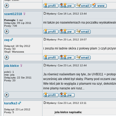
szanti12318
Wysłany: Czw 16 Lut, 2012 13:44
Pomogła:
1 raz
mi takze po naswieleniach na poczatku wyskakiwal
Dołączyła: 05 Lip 2011
Posty: 736
zag
Wysłany: Pon 20 Lut, 2012 19:07
Dołączył: 18 Sty 2012
i zeszla mi ladnie skóra z połowy plam :) czyli prz
Posty: 93
Skąd: Warszawa
jola kielce
Wysłany: Czw 23 Lut, 2012 12:44
pole1: 1
Ja również naświetlam się tyle, że UVB311 + protop
imie: jola
Dołączyła: 22 Sie 2011
wcześniej ale efekt był słaby. Plamy pod oczami za
Posty: 20
Wie ktoś jak to wygląda z plamami na szyi, dekoldz
inne plamy narazie ani rusz...
karafka3
Wysłany: Czw 23 Lut, 2012 13:11
Dołączył: 23 Lut 2012
jola kielce napisał/a:
Posty: 5