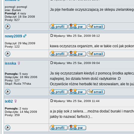
pomogl: pomogl
Ja pije herbate oczyszczajacą ze sklepu zielarskiego
imie: Bartek
Pomógł:
4 razy
Dołączył: 18 Sie 2008
Posty: 627
nowy2009
Wysłany: Wto 25 Sie, 2009 08:12
Dołączył: 29 Maj 2009
kawa oczyszcza organizm, ale w takie coś jak poko
Posty: 122
issska
Wysłany: Wto 25 Sie, 2009 09:04
Ja się oczyszczałam kiedyś z pomocą środka aptecz
Pomogła:
5 razy
Dołączyła: 16 Wrz 2006
najlepiej, bo działa hmm dość radykalnie :D
Posty: 127
Skąd: Ruda ?l?ska
Oczywiście różne herbatki też stosowałam, ale to ju
ixi02
Wysłany: Wto 25 Sie, 2009 11:44
Pomogła:
2 razy
a ja piję sok z selera.....można dodać buraki i marc
Dołączyła: 14 Maj 2009
Posty: 359
jakby to nazwać farfocli:)...