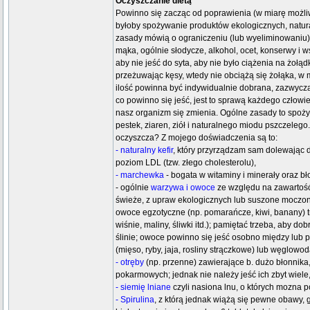
Oczyszczanie dietą
Powinno się zacząc od poprawienia (w miarę możli
byłoby spożywanie produktów ekologicznych, natur
zasady mówią o ograniczeniu (lub wyeliminowaniu) 
mąka, ogólnie słodycze, alkohol, ocet, konserwy i w
aby nie jeść do syta, aby nie było ciążenia na żołą
przeżuwając kęsy, wtedy nie obciążą się żołąka, w 
ilość powinna być indywidualnie dobrana, zazwyczaj 
co powinno się jeść, jest to sprawą każdego człowie
nasz organizm się zmienia. Ogólne zasady to spoży
pestek, ziaren, ziół i naturalnego miodu pszczeleg
oczyszcza? Z mojego doświadczenia są to:
- naturalny kefir
, który przyrządzam sam dolewając d
poziom LDL (tzw. złego cholesterolu),
- marchewka
- bogata w witaminy i minerały oraz b
- ogólnie
warzywa i owoce
ze względu na zawartość 
świeże, z upraw ekologicznych lub suszone moczone 
owoce egzotyczne (np. pomarańcze, kiwi, banany) t
wiśnie, maliny, śliwki itd.); pamiętać trzeba, aby
ślinie; owoce powinno się jeść osobno między lub 
(mięso, ryby, jaja, rosliny strączkowe) lub węglowo
- otręby
(np. przenne) zawierające b. dużo błonnika, 
pokarmowych; jednak nie należy jeść ich zbyt wiele
- siemię lniane
czyli nasiona lnu, o których mozna 
- Spirulina
, z którą jednak wiążą się pewne obawy,