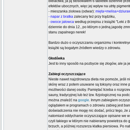
bielactwa; ja ją stosowałem 6 tabletek dziennie pr
efektów ubocznych, więc jej wpływ na utrtę pigmen
- mieszanka ziołowa (odwar):
mięta+melisa+dziura
- napar z bratka
zalecany też przy trądziku,
- owoce jałowca
według przepisu z książki "Leki z 
dziennie do dnia 12., po którym o jedną jagodę zm
stanu zapalnego nerek!
Bardzo dużo o oczyszczaniu organizmu i konkretny
książki są bogatym źródłem wiedzy o zdrowiu.
Głodówka
Jest to inny sposób na pozbycie się złogów, ale ja j
Zabiegi oczyszczające
Nieste nawet najzdrowsza dieta nie pomoże, jeśli n
skórę wraz z potem usuwane są toksyny oraz inne 
możliwości danej osoby. Pamiętać trzeba o rozgrze
sauny, tradycyjnej lub też tzw. fizjologicznej na po
można znaleźć na
google
. Innym zabiegiem oczyszcz
oglądałem w programach o zdrowiu zabieg jest bar
doświadczenia nie mogę nic dodać, prócz tego, że z
natomiast oddychanie oczyszczające opisane we 
czyli takiego w którym nie nabieramy powietrza do gó
brzuch, a później rozszerza klatka piersiowa. Po n