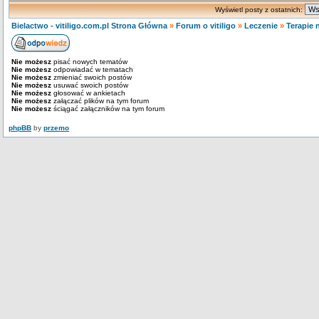
Wyświetl posty z ostatnich:
Bielactwo - vitiligo.com.pl Strona Główna
»
Forum o vitiligo
»
Leczenie
»
Terapie 
Nie możesz
pisać nowych tematów
Nie możesz
odpowiadać w tematach
Nie możesz
zmieniać swoich postów
Nie możesz
usuwać swoich postów
Nie możesz
głosować w ankietach
Nie możesz
załączać plików na tym forum
Nie możesz
ściągać załączników na tym forum
phpBB
by
przemo