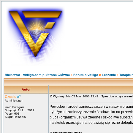
Bielactwo - vitiligo.com.pl Strona Główna
»
Forum o vitiligo
»
Leczenie
»
Terapie 
Autor
Czesiu
Wysłany: Nie 05 Mar, 2006 23:47
Sposoby oczyszczani
Administrator
Powodów i źródeł zanieczyszczeń w naszym organiźm
imie: Grzegorz
Dołączył: 11 Lut 2017
tryb życia i zanieczyszczenie środowiska na przewle
Posty: 603
Skąd: Holandia
płuca) organizm usuwa zbędne i szkodliwe substancj
na skutek przeciążenia, pojawiają się różne dolegl