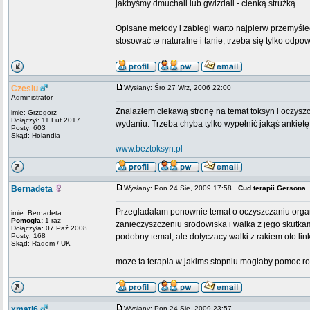
jakbyśmy dmuchali lub gwizdali - cienką strużką.
Opisane metody i zabiegi warto najpierw przemyśleć
stosować te naturalne i tanie, trzeba się tylko od
Czesiu
Wysłany: Śro 27 Wrz, 2006 22:00
Administrator
Znalazłem ciekawą stronę na temat toksyn i oczysz
imie: Grzegorz
Dołączył: 11 Lut 2017
wydaniu. Trzeba chyba tylko wypełnić jakąś ankietę
Posty: 603
Skąd: Holandia
www.beztoksyn.pl
Bernadeta
Wysłany: Pon 24 Sie, 2009 17:58
Cud terapii Gersona
Przegladalam ponownie temat o oczyszczaniu organ
imie: Bernadeta
Pomogła:
1 raz
zanieczyszczeniu srodowiska i walka z jego skutka
Dołączyła: 07 Paź 2008
Posty: 168
podobny temat, ale dotyczacy walki z rakiem oto li
Skąd: Radom / UK
moze ta terapia w jakims stopniu moglaby pomoc r
xmati6
Wysłany: Pon 24 Sie, 2009 23:57