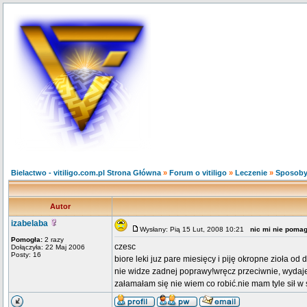
Bielactwo - vitiligo.com.pl Strona Główna
»
Forum o vitiligo
»
Leczenie
»
Sposoby
Autor
izabelaba
Wysłany: Pią 15 Lut, 2008 10:21
nic mi nie pomaga
Pomogła:
2 razy
czesc
Dołączyła: 22 Maj 2006
Posty: 16
biore leki juz pare miesięcy i piję okropne zioła od
nie widze zadnej poprawy!wręcz przeciwnie, wydaje 
załamałam się nie wiem co robić.nie mam tyle sił w 