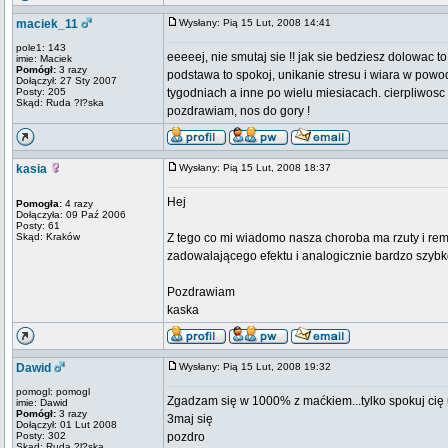
maciek_11
Wysłany: Pią 15 Lut, 2008 14:41
pole1: 143
eeeeej, nie smutaj sie !! jak sie bedziesz dolowac t
imie: Maciek
Pomógł:
3 razy
podstawa to spokoj, unikanie stresu i wiara w powodz
Dołączył: 27 Sty 2007
Posty: 205
tygodniach a inne po wielu miesiacach. cierpliwosc 
Skąd: Ruda ?l?ska
pozdrawiam, nos do gory !
kasia
Wysłany: Pią 15 Lut, 2008 18:37
Hej
Pomogła:
4 razy
Dołączyła: 09 Paź 2006
Posty: 61
Skąd: Kraków
Z tego co mi wiadomo nasza choroba ma rzuty i remisj
zadowalającego efektu i analogicznie bardzo szybko
Pozdrawiam
kaska
Dawid
Wysłany: Pią 15 Lut, 2008 19:32
pomogl: pomogl
Zgadzam się w 1000% z maćkiem...tylko spokuj cię u
imie: Dawid
Pomógł:
3 razy
3maj się
Dołączył: 01 Lut 2008
Posty: 302
pozdro
Skąd: Ruda ?l?ska