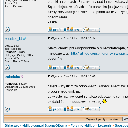
Dołączyła: 09 Paź 2006
plamki na plecach i 3 na twarzy pod lampa zobaczyla
Posty: 61
Skąd: Kraków
Są to miejsca w których ilość barwnika jest już mni
Kiedy zaczynamy naświetlania plamiska te zaczyna
pozdrawiam
kaska
maciek_11
Wysłany: Pon 18 Lut, 2008 15:24
pole1: 143
Slavo, chodzi prawdopodobnie o Mikrofototerapie, by
imie: Maciek
Pomógł:
3 razy
metodzie tutaj:
http://vitiligo.com.pl/forum/viewtopic
Dołączył: 27 Sty 2007
Posty: 205
pozdr 4 u
Skąd: Ruda ?l?ska
izabelaba
Wysłany: Czw 21 Lut, 2008 10:05
Pomogła:
2 razy
dzięki wszystkim za odpowiedz i wsparcie.lecz zycie
Dołączyła: 22 Maj 2006
Posty: 16
próbuję tego uniknąc.
Ja wizytę mam w kwietniu takze zobaczymy co mi p
ps.dalej żadnej poprawy nie widzę
Wyświetl posty z ostatnich:
Bielactwo - vitiligo.com.pl Strona Główna
»
Forum o vitiligo
»
Leczenie
»
Sposoby