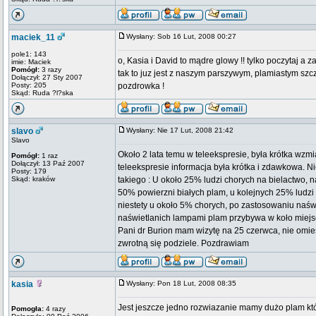
maciek_11
Wysłany: Sob 16 Lut, 2008 00:27
pole1: 143
o, Kasia i David to mądre glowy !! tylko poczytaj a za
imie: Maciek
Pomógł:
3 razy
tak to juz jest z naszym parszywym, plamiastym szcz
Dołączył: 27 Sty 2007
Posty: 205
pozdrowka !
Skąd: Ruda ?l?ska
slavo
Wysłany: Nie 17 Lut, 2008 21:42
Slavo
Około 2 lata temu w teleekspresie, była krótka wz
Pomógł:
1 raz
Dołączył: 13 Paź 2007
teleekspresie informacja była krótka i zdawkowa. Ni
Posty: 179
Skąd: kraków
takiego : U około 25% ludzi chorych na bielactwo,
50% powierzni białych plam, u kolejnych 25% ludzi 
niestety u około 5% chorych, po zastosowaniu naśw
naświetlanich lampami plam przybywa w koło miejsc k
Pani dr Burion mam wizytę na 25 czerwca, nie omie
zwrotną się podziele. Pozdrawiam
kasia
Wysłany: Pon 18 Lut, 2008 08:35
Jest jeszcze jedno rozwiazanie mamy dużo plam kt
Pomogła:
4 razy