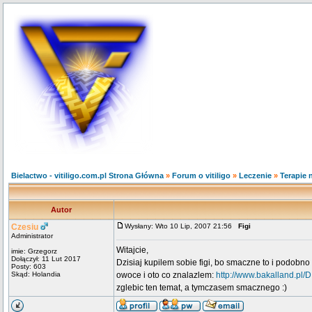
Bielactwo - vitiligo.com.pl Strona Główna
»
Forum o vitiligo
»
Leczenie
»
Terapie 
Autor
Czesiu
Wysłany: Wto 10 Lip, 2007 21:56
Figi
Administrator
Witajcie,
imie: Grzegorz
Dołączył: 11 Lut 2017
Dzisiaj kupilem sobie figi, bo smaczne to i podobn
Posty: 603
Skąd: Holandia
owoce i oto co znalazlem:
http://www.bakalland.pl/
zglebic ten temat, a tymczasem smacznego :)