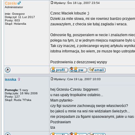
Czesiu
Wysłany: Śro 18 Lip, 2007 23:54
Administrator
Czesc Maciek lobuzie ;)
imie: Grzegorz
Dołączył: 11 Lut 2017
Dzieki za mile slowa, mi sie rowniez bardzo przyje
Posty: 603
Skąd: Holandia
zauwazylem, z checia sie tutaj zaglada i wraca.
Odnosnie fig, poszperalem w necie i znalazlem niec
polega na tym, iz w jednym miejscu napisane bylo 
Tak czy inaczej, z polecanego wyzej artykulu wynik
istotna informacja, bo wiem, ze musze tego ustrojst
Pozdrowienia z deszczowej wyspy
issska
Wysłany: Czw 19 Lip, 2007 10:03
hej Grzesiu-Czesiu :biggreen:
Pomogła:
5 razy
Dołączyła: 16 Wrz 2006
u nas upały tropikalne ostatnio...
Posty: 127
Skąd: Ruda ?l?ska
Mam pytanko-
czy figi suszone zachowują swoje własciwości?
bo jakoś u mnie na wsi nie widziałam świeżych...
nie przepadam za figami spasowanymi, jakie u nas m
Pozdrawiam
Iza