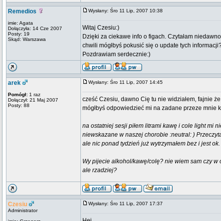
Remedios
Wysłany: Śro 11 Lip, 2007 10:38
imie: Agata
Witaj Czesiu:)
Dołączyła: 14 Cze 2007
Posty: 19
Dzięki za ciekawe info o figach. Czytałam niedawno
Skąd: Warszawa
chwili mógłbyś pokusić się o update tych informacji
Pozdrawiam serdecznie:)
arek
Wysłany: Śro 11 Lip, 2007 14:45
Pomógł:
1 raz
cześć Czesiu, dawno Cię tu nie widziałem, fajnie że
Dołączył: 21 Maj 2007
Posty: 88
mógłbyś odpowiedzieć mi na zadane przeze mnie kied
na ostatniej sesji piłem litrami kawę i cole light m
niewskazane w naszej chorobie :neutral: ) Przeczy
ale nic ponad tydzień już wytrzymałem bez i jest ok.
Wy pijecie alkohol/kawę/colę? nie wiem sam czy w o
ale rzadziej?
Czesiu
Wysłany: Śro 11 Lip, 2007 17:37
Administrator
Hej,