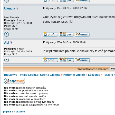
Ulencja
Wysłany: Pon 23 Cze, 2008 22:26
Całe życie się zdrowo odżywiałam,duzo owocow,chu
imie: Urszula
Pomogła:
2 razy
stanu naszej psychiki
Dołączyła: 22 Kwi 2008
Posty: 277
Skąd: Toruń
Abi
Wysłany: Wto 24 Cze, 2008 18:04
Pomogła:
4 razy
ja w pt rzuciłam palenie, ciekawe czy to coś pomoże
Dołączyła: 20 Mar 2008
Posty: 542
Wyświetl posty z ostatnich:
Bielactwo - vitiligo.com.pl Strona Główna
»
Forum o vitiligo
»
Leczenie
»
Terapie 
Nie możesz
pisać nowych tematów
Nie możesz
odpowiadać w tematach
Nie możesz
zmieniać swoich postów
Nie możesz
usuwać swoich postów
Nie możesz
głosować w ankietach
Nie możesz
załączać plików na tym forum
Nie możesz
ściągać załączników na tym forum
phpBB
by
przemo