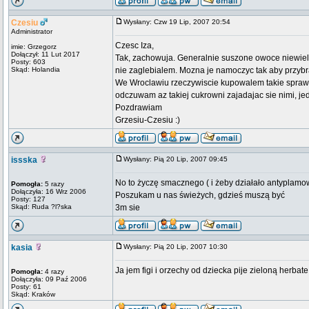
Czesiu
Wysłany: Czw 19 Lip, 2007 20:54
Administrator
Czesc Iza,
imie: Grzegorz
Dołączył: 11 Lut 2017
Tak, zachowuja. Generalnie suszone owoce niewiele 
Posty: 603
Skąd: Holandia
nie zaglebialem. Mozna je namoczyc tak aby przybr
We Wroclawiu rzeczywiscie kupowalem takie sprawso
odczuwam az takiej cukrowni zajadajac sie nimi, jed
Pozdrawiam
Grzesiu-Czesiu :)
issska
Wysłany: Pią 20 Lip, 2007 09:45
No to życzę smacznego ( i żeby działało antyplamow
Pomogła:
5 razy
Dołączyła: 16 Wrz 2006
Poszukam u nas świeżych, gdzieś muszą być
Posty: 127
Skąd: Ruda ?l?ska
3m sie
kasia
Wysłany: Pią 20 Lip, 2007 10:30
Ja jem figi i orzechy od dziecka pije zieloną herbate
Pomogła:
4 razy
Dołączyła: 09 Paź 2006
Posty: 61
Skąd: Kraków