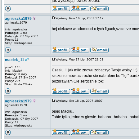
jak wykazują nowsze źródła.
agnieszka1979
Wysłany: Pon 16 Lip, 2007 17:17
agnieszka1979
hej ciekawe wiadomosci o tych figach,szczerze mo
imie: agnieszka
Pomogła:
1 raz
Dołączyła: 07 Sty 2007
Posty: 11
Skąd: wielkopolska
maciek_11
Wysłany: Wto 17 Lip, 2007 23:53
pole1: 143
Czesiu !!! jak milo znowu zobaczyc Twoje wpisy !! :)
imie: Maciek
Pomógł:
3 razy
szczerze mowiac troche sie nabralem bo "figi" bardzi
Dołączył: 27 Sty 2007
Posty: 205
pozdrawiam Cie serdcznie :ok:
Skąd: Ruda ?l?ska
agnieszka1979
Wysłany: Śro 18 Lip, 2007 18:07
agnieszka1979
ojojo Macku..
imie: agnieszka
Pomogła:
1 raz
Tobie tylko jedno w glowie :hahaha: :hahaha: :haha
Dołączyła: 07 Sty 2007
Posty: 11
Skąd: wielkopolska