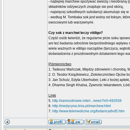
- najlepiej marchew spożywać świeżą i nieobraną (
składników odżywczych znajduje sie pod skórą,
- najwięcej szkodliwych substancji akumuluje się w
- według M. Tombaka sok jest wolny od toksyn, któr
owocowymi lub warzywnymi.
Czy sok z marchwi leczy vitiligo?
Część osób twierdzi, że regularne picie soku spowo
ani też badania odnośnie bezpośredniego wpływu 
wiele ważnych w vitiligo narządów (tarczyca, wątro
doświadzenia z prozdrowotnym działaniem tego warz
Piśmiennictwo
1. Tadeusz Mańczak, Między zdrowiem i chorobą, 
2. O. Teodor Książkiewicz, Ziołolecznictwo Ojców b
3. Jan Schulz, Edyta Uberhuber, Leki z bożej aptek
4. Dharma Singh Khalsa, Żywnośc lekarstwem, Łód
Linki
5.
http://samozdrowie.interi...news?inf=492658
6.
http://medycyna.linia.pl/marchew.html
7.
http://www.telemedicine.org/botanica/bot5.htm