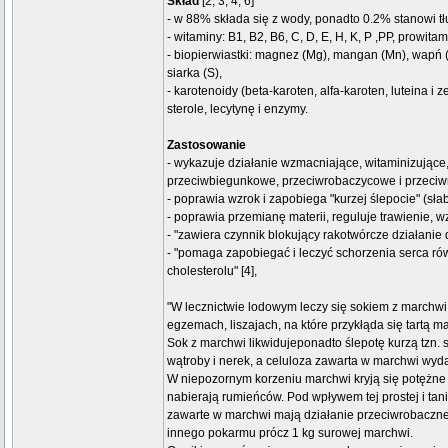
Skład
[2, 3, 4, 6]
- w 88% składa się z wody, ponadto 0.2% stanowi t
- witaminy: B1, B2, B6, C, D, E, H, K, P ,PP, prowita
- biopierwiastki: magnez (Mg), mangan (Mn), wapń (C
siarka (S),
- karotenoidy (beta-karoten, alfa-karoten, luteina i
sterole, lecytynę i enzymy.
Zastosowanie
- wykazuje działanie wzmacniające, witaminizując
przeciwbiegunkowe, przeciwrobaczycowe i przeciwn
- poprawia wzrok i zapobiega "kurzej ślepocie" (sła
- poprawia przemianę materii, reguluje trawienie, w
- "zawiera czynnik blokujący rakotwórcze działanie 
- "pomaga zapobiegać i leczyć schorzenia serca rów
cholesterolu" [4],
"W lecznictwie lodowym leczy się sokiem z marchw
egzemach, liszajach, na które przykłąda się tartą m
Sok z marchwi likwidujeponadto ślepotę kurzą tzn.
wątroby i nerek, a celuloza zawarta w marchwi wydal
W niepozornym korzeniu marchwi kryją się potężne s
nabierają rumieńców. Pod wpływem tej prostej i tani
zawarte w marchwi mają działanie przeciwrobaczne
innego pokarmu prócz 1 kg surowej marchwi.