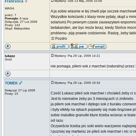
Francesca
Wysłany: Sob 13 Maj, 2006 10:08
WAGA
A ja sobie wlasnie w tej chwili pije soczek marche
pole1: 7
Wszystkie koleżanki z klasy mnie pytały, skąd u mni
Pomogła:
6 razy
Dołączyła: 27 Lut 2006
solarium) Po pewnym czasie zauwazyłam wspomniane
Posty: 143
betakaroten, ale byc może teraz, kiedy Slońce mocn
Skąd: Małopolska
problemu- piję prawie codziennie. Radzę, żeby tab
:D Pozdro
lukasz
Wysłany: Pią 28 Lip, 2006 14:21
Gość
nie pomaga, piłem sok z marchwi (naturalny) prze
TOMEK
Wysłany: Pią 28 Lip, 2006 19:34
Dołączył: 27 Lip 2006
Cześć Łukasz piłeś sok marchwi i chciałeś żeby ci
Posty: 15
Jest to nierealne żeby po 3 miesiącach ci zniknelo.
ja piłem sok marchwi i dętego sok z buraku czerw
i były efekty na rękach pojawiły się małe brązowe p
sobie malutkie granulki kture trzeba wcierac w bial
od razu
Oczywiście trzeba pic soki wielo warzywne najlepie
I puzniej się martwisz ze piłeś sok marchwi i nic ci