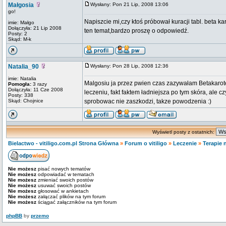
Małgosia
Wysłany: Pon 21 Lip, 2008 13:06
go!
Napiszcie mi,czy ktoś próbował kuracji tabl. beta ka
imie: Małgo
Dołączyła: 21 Lip 2008
ten temat,bardzo proszę o odpowiedź.
Posty: 2
Skąd: M-k
Natalia_90
Wysłany: Pon 28 Lip, 2008 12:36
imie: Natalia
Malgosiu ja przez pwien czas zazywałam Betakaroten
Pomogła:
3 razy
Dołączyła: 11 Cze 2008
leczeniu, fakt faktem ładniejsza po tym skóra, ale 
Posty: 338
Skąd: Chojnice
sprobowac nie zaszkodzi, takze powodzenia :)
Wyświetl posty z ostatnich:
Bielactwo - vitiligo.com.pl Strona Główna
»
Forum o vitiligo
»
Leczenie
»
Terapie 
Nie możesz
pisać nowych tematów
Nie możesz
odpowiadać w tematach
Nie możesz
zmieniać swoich postów
Nie możesz
usuwać swoich postów
Nie możesz
głosować w ankietach
Nie możesz
załączać plików na tym forum
Nie możesz
ściągać załączników na tym forum
phpBB
by
przemo