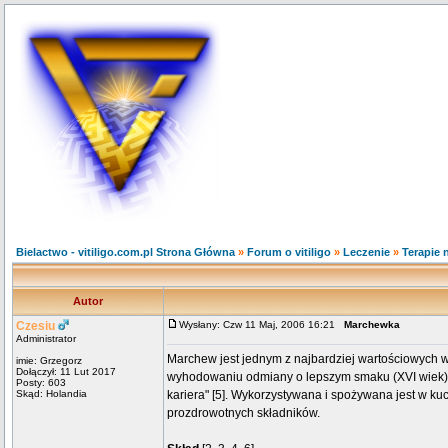
Bielactwo - vitiligo.com.pl Strona Główna
»
Forum o vitiligo
»
Leczenie
»
Terapie 
Autor
Czesiu
Wysłany: Czw 11 Maj, 2006 16:21
Marchewka
Administrator
Marchew jest jednym z najbardziej wartościowych w
imie: Grzegorz
Dołączył: 11 Lut 2017
wyhodowaniu odmiany o lepszym smaku (XVI wiek) [6
Posty: 603
Skąd: Holandia
kariera" [5]. Wykorzystywana i spożywana jest w ku
prozdrowotnych składników.