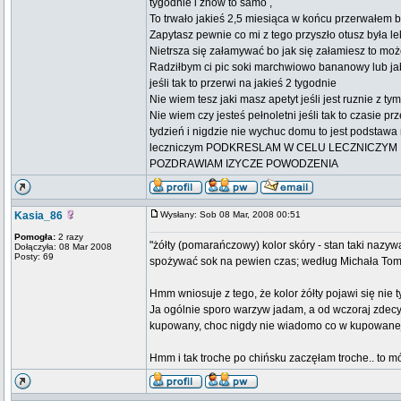
tygodnie i znów to samo ,
To trwało jakieś 2,5 miesiąca w końcu przerwałem b
Zapytasz pewnie co mi z tego przyszło otusz była l
Nietrsza się załamywać bo jak się załamiesz to moż
Radziłbym ci pic soki marchwiowo bananowy lub ja
jeśli tak to przerwi na jakieś 2 tygodnie
Nie wiem tesz jaki masz apetyt jeśli jest ruznie z t
Nie wiem czy jesteś pełnoletni jeśli tak to czasie p
tydzień i nigdzie nie wychuc domu to jest podstawa 
leczniczym PODKRESLAM W CELU LECZNICZYM
POZDRAWIAM IZYCZE POWODZENIA
Kasia_86
Wysłany: Sob 08 Mar, 2008 00:51
Pomogła:
2 razy
"żółty (pomarańczowy) kolor skóry - stan taki nazywa
Dołączyła: 08 Mar 2008
Posty: 69
spożywać sok na pewien czas; według Michała Tomb
Hmm wniosuje z tego, że kolor żółty pojawi się nie 
Ja ogólnie sporo warzyw jadam, a od wczoraj zdec
kupowany, choc nigdy nie wiadomo co w kupowanej
Hmm i tak troche po chińsku zaczęłam troche.. to mó