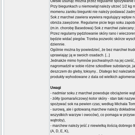
Owsiki usunąć można przez regularne spożywanie 
Przy biegunkach u niemowląt należy utrzeć 1/2 kg ma
momenu zaniku biegunki nie należy podawać żadny
Sok z marchwi zawiera wywiera regulujący wpływ n
obniża zawyżone. Regularne picie tego soku zapob
(m.in. chorobę Basedowa) Sok z marchwi zalecany je
Przez regularny pędzlowanie skóry rano i wieczore
będzie widać piegów. Trzeba pozwolic skórze wysch
dziennie.
Ogólnie można by powiedzieć, że bez marchwi trudno
uprawiając ją w swoich osadach. [...]
Jednakże mimo hymnów pochwalnych na jej cześć, na
nagromadził w sobie różne szkodliwe substancje, jak
deszczem do gleby, toksyny... Dlatego też należało
produkty wyhodowane z dala od wielkich aglomeracji
Uwagi
- nadmiar soku z marchwi powoduje obciążenie wątr
- żółty (pomarańczowy) kolor skóry - stan taki nazyw
spożywać sok na pewien czas; według Michała Tomba
- surową, ale i gotowaną marchew należy dokładni
wszystkich warzyw i owoców), co pomaga w przyswaj
wątroby),
- marchew należy jeść z niewielką ilością dobrego 
(A, D, E, K),