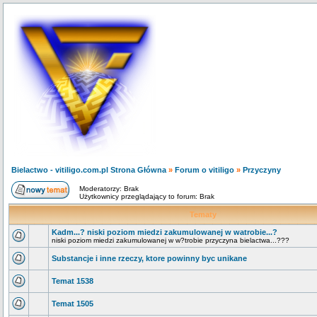
Bielactwo - vitiligo.com.pl Strona Główna
»
Forum o vitiligo
»
Przyczyny
Moderatorzy: Brak
Użytkownicy przeglądający to forum: Brak
Tematy
Kadm...? niski poziom miedzi zakumulowanej w watrobie...?
niski poziom miedzi zakumulowanej w w?trobie przyczyna bielactwa...???
Substancje i inne rzeczy, ktore powinny byc unikane
Temat 1538
Temat 1505