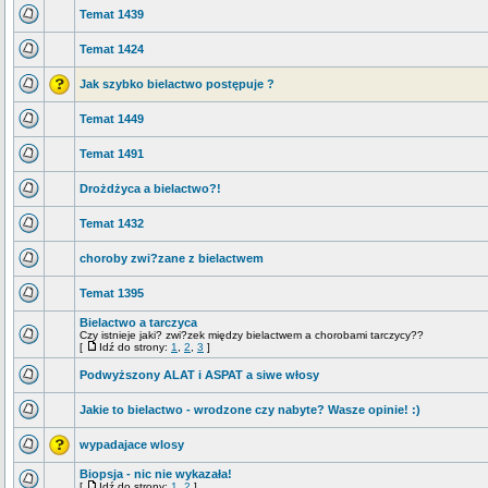
Temat 1439
Temat 1424
Jak szybko bielactwo postępuje ?
Temat 1449
Temat 1491
Drożdżyca a bielactwo?!
Temat 1432
choroby zwi?zane z bielactwem
Temat 1395
Bielactwo a tarczyca
Czy istnieje jaki? zwi?zek między bielactwem a chorobami tarczycy??
[
Idź do strony:
1
,
2
,
3
]
Podwyższony ALAT i ASPAT a siwe włosy
Jakie to bielactwo - wrodzone czy nabyte? Wasze opinie! :)
wypadajace wlosy
Biopsja - nic nie wykazała!
[
Idź do strony:
1
,
2
]