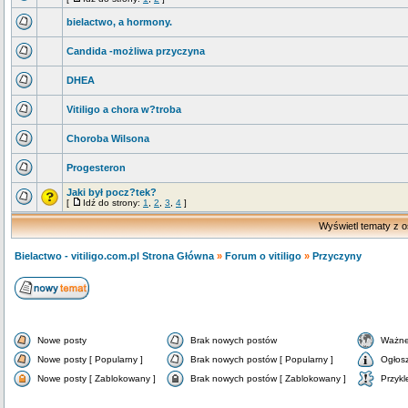
bielactwo, a hormony.
Candida -możliwa przyczyna
DHEA
Vitiligo a chora w?troba
Choroba Wilsona
Progesteron
Jaki był pocz?tek?
[
Idź do strony:
1
,
2
,
3
,
4
]
Wyświetl tematy z o
Bielactwo - vitiligo.com.pl Strona Główna
»
Forum o vitiligo
»
Przyczyny
Nowe posty
Brak nowych postów
Ważne
Nowe posty [ Popularny ]
Brak nowych postów [ Popularny ]
Ogłos
Nowe posty [ Zablokowany ]
Brak nowych postów [ Zablokowany ]
Przykl