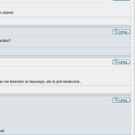
je zdanie
lactwa?
 nie twierdze ze lepszego, ale to jest skuteczne...
łaś