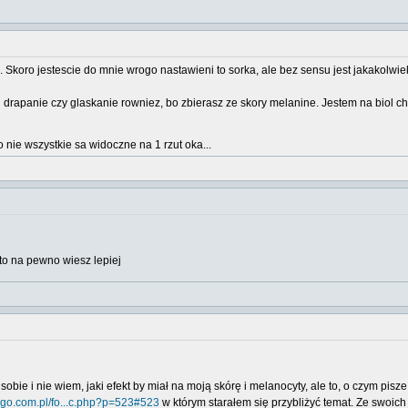
. Skoro jestescie do mnie wrogo nastawieni to sorka, ale bez sensu jest jakakolw
il drapanie czy glaskanie rowniez, bo zbierasz ze skory melanine. Jestem na biol c
 nie wszystkie sa widoczne na 1 rzut oka...
, to na pewno wiesz lepiej
obie i nie wiem, jaki efekt by miał na moją skórę i melanocyty, ale to, o czym pisz
tiligo.com.pl/fo...c.php?p=523#523
w którym starałem się przybliżyć temat. Ze swoich