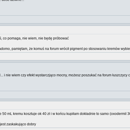
ś, co pomaga, nie wiem, nie będę próbować
wiadomo, pamiętam, że komuś na forum wrócił pigment po stosowaniu kremów wybie
... i nie wiem czy efekt wystarczjąco mocny, możesz poszukać na forum łuszczycy c
że 50 mL kremu kosztuje ok 40 zł i w końcu kupiłam dokładnie to samo (oxodermil 3
 jest zaskakująco dobry