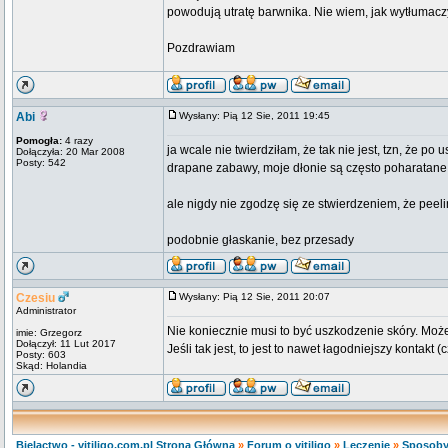
powodują utratę barwnika. Nie wiem, jak wytłumaczy
Pozdrawiam
Abi
Wysłany: Pią 12 Sie, 2011 19:45
Pomogła:
4 razy
ja wcale nie twierdziłam, że tak nie jest, tzn, że
Dołączyła: 20 Mar 2008
Posty: 542
drapane zabawy, moje dłonie są często poharatane; 
ale nigdy nie zgodzę się ze stwierdzeniem, że pee
podobnie głaskanie, bez przesady
Czesiu
Wysłany: Pią 12 Sie, 2011 20:07
Administrator
Nie koniecznie musi to być uszkodzenie skóry. Moż
imie: Grzegorz
Dołączył: 11 Lut 2017
Jeśli tak jest, to jest to nawet łagodniejszy kontakt (
Posty: 603
Skąd: Holandia
Bielactwo - vitiligo.com.pl Strona Główna
»
Forum o vitiligo
»
Leczenie
»
Sposoby