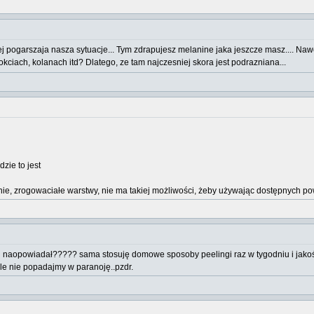
 pogarszaja nasza sytuacje... Tym zdrapujesz melanine jaka jeszcze masz.... Naw
okciach, kolanach itd? Dlatego, ze tam najczesniej skora jest podrazniana...
zie to jest
ie, zrogowaciałe warstwy, nie ma takiej możliwości, żeby używając dostępnych po
Ci naopowiadał????? sama stosuję domowe sposoby peelingi raz w tygodniu i jakoś
le nie popadajmy w paranoję..pzdr.