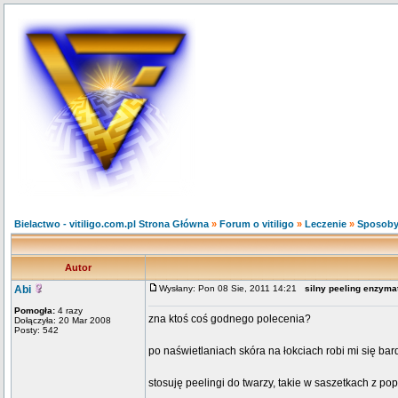
Bielactwo - vitiligo.com.pl Strona Główna
»
Forum o vitiligo
»
Leczenie
»
Sposoby
Autor
Abi
Wysłany: Pon 08 Sie, 2011 14:21
silny peeling enzyma
Pomogła:
4 razy
zna ktoś coś godnego polecenia?
Dołączyła: 20 Mar 2008
Posty: 542
po naświetlaniach skóra na łokciach robi mi się bar
stosuję peelingi do twarzy, takie w saszetkach z pop