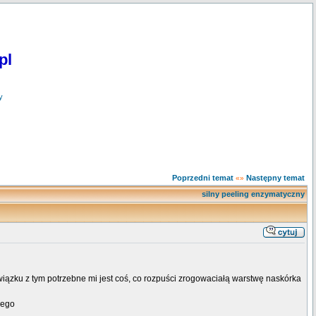
pl
y
Poprzedni temat
Następny temat
«»
silny peeling enzymatyczny
związku z tym potrzebne mi jest coś, co rozpuści zrogowaciałą warstwę naskórka
zego