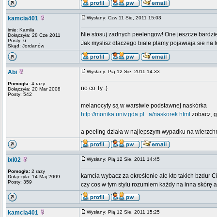
kamcia401
Wysłany: Czw 11 Sie, 2011 15:03
imie: Kamila
Nie stosuj zadnych peelengow! One jeszcze bardziej
Dołączyła: 28 Cze 2011
Posty: 6
Jak myslisz dlaczego biale plamy pojawiaja sie na l
Skąd: Jordanów
Abi
Wysłany: Pią 12 Sie, 2011 14:33
Pomogła:
4 razy
no co Ty :)
Dołączyła: 20 Mar 2008
Posty: 542
melanocyty są w warstwie podstawnej naskórka
http://monika.univ.gda.pl...a/naskorek.html
zobacz, gd
a peeling działa w najlepszym wypadku na wierzchn
ixi02
Wysłany: Pią 12 Sie, 2011 14:45
Pomogła:
2 razy
kamcia wybacz za określenie ale kto takich bzdur 
Dołączyła: 14 Maj 2009
Posty: 359
czy cos w tym stylu rozumiem każdy na inna skórę a
kamcia401
Wysłany: Pią 12 Sie, 2011 15:25