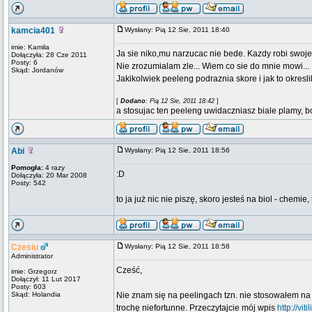
kamcia401
Wysłany: Pią 12 Sie, 2011 18:40
imie: Kamila
Ja sie niko,mu narzucac nie bede. Kazdy robi swoje
Dołączyła: 28 Cze 2011
Posty: 6
Nie zrozumialam zle... Wiem co sie do mnie mowi...
Skąd: Jordanów
Jakikolwiek peeleng podraznia skore i jak to okresl
[
Dodano
: Pią 12 Sie, 2011 18:42
]
a stosujac ten peeleng uwidaczniasz biale plamy, bo
Abi
Wysłany: Pią 12 Sie, 2011 18:56
Pomogła:
4 razy
:D
Dołączyła: 20 Mar 2008
Posty: 542
to ja już nic nie piszę, skoro jesteś na biol - chemie
Czesiu
Wysłany: Pią 12 Sie, 2011 18:58
Administrator
Cześć,
imie: Grzegorz
Dołączył: 11 Lut 2017
Posty: 603
Skąd: Holandia
Nie znam się na peelingach tzn. nie stosowałem na s
trochę niefortunne. Przeczytajcie mój wpis
http://vi