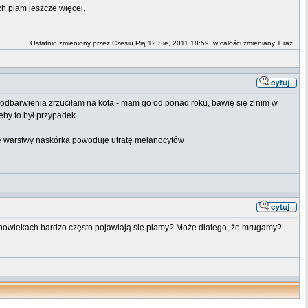
ch plam jeszcze więcej.
Ostatnio zmieniony przez Czesiu Pią 12 Sie, 2011 18:59, w całości zmieniany 1 raz
e odbarwienia zrzuciłam na kota - mam go od ponad roku, bawię się z nim w
eby to był przypadek
łe warstwy naskórka powoduje utratę melanocytów
a powiekach bardzo często pojawiają się plamy? Może dlatego, że mrugamy?