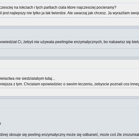
zesciej na lokciach i tych partiach ciala ktore najczesciej pocieramy?
il jest najlepszy nie tylko ja tak twierdze. Ale uwarzaj jak chcesz. Ja wyrazilam swo
 powiedział Ci, żebyś nie używała peelingów enzymatycznych, bo nabawisz się bie
elactwa nie siedzialabym tutaj...
 mniejsza z tym. Chcialam opowiedziec o swoim leczeniu, zebyscie poznali cos innego
m
 której stosuje się peeling enzymatyczny może się odbarwić, może coś źle zrozumia