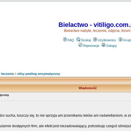
Bielactwo - vitiligo.com.
Bielactwo nabyte, leczenie, zdjęcia, forum
FAQ
Szukaj
Użytkownicy
Grup
Rejestracja
Zaloguj
 leczenia
»
silny peeling enzymatyczny
Wiadomość
tyczny
dzo sucha, łuszczy się, to nie sprzyja ani przenikaniu leków ani naświetlaniom, w 
ularnie dostępnych firm, ale efekt jest niezadowalający, potrzebuję czegoś silniejs