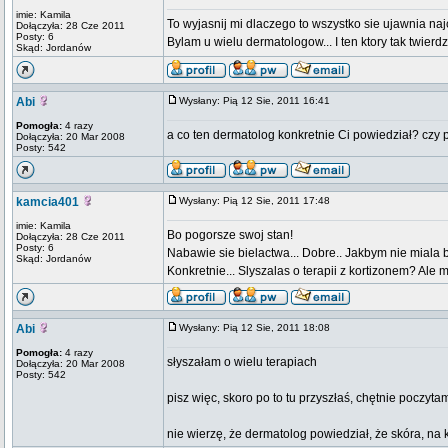
imie: Kamila
To wyjasnij mi dlaczego to wszystko sie ujawnia najc
Dołączyła: 28 Cze 2011
Posty: 6
Bylam u wielu dermatologow... I ten ktory tak twierdz
Skąd: Jordanów
Abi
Wysłany: Pią 12 Sie, 2011 16:41
Pomogła:
4 razy
a co ten dermatolog konkretnie Ci powiedział? czy
Dołączyła: 20 Mar 2008
Posty: 542
kamcia401
Wysłany: Pią 12 Sie, 2011 17:48
imie: Kamila
Bo pogorsze swoj stan!
Dołączyła: 28 Cze 2011
Posty: 6
Nabawie sie bielactwa... Dobre.. Jakbym nie miala bi
Skąd: Jordanów
Konkretnie... Slyszalas o terapii z kortizonem? Ale
Abi
Wysłany: Pią 12 Sie, 2011 18:08
Pomogła:
4 razy
słyszałam o wielu terapiach
Dołączyła: 20 Mar 2008
Posty: 542
pisz więc, skoro po to tu przyszłaś, chętnie poczyta
nie wierzę, że dermatolog powiedział, że skóra, na