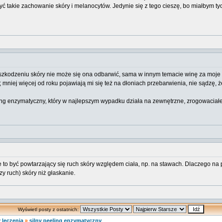
ć takie zachowanie skóry i melanocytów. Jedynie się z tego cieszę, bo miałbym ty
 po uszkodzeniu skóry nie może się ona odbarwić, sama w innym temacie winę za moj
mniej więcej od roku pojawiają mi się też na dłoniach przebarwienia, nie sądzę, ż
ling enzymatyczny, który w najlepszym wypadku działa na zewnętrzne, zrogowacia
e to być powtarzający się ruch skóry względem ciała, np. na stawach. Dlaczego n
czy ruch) skóry niż głaskanie.
Wyświetl posty z ostatnich:
 leczenia
»
silny peeling enzymatyczny