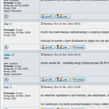
imie: Krzysiek
Pomógł:
5 razy
Dołączył: 30 Kwi 2008
Posty: 546
Skąd: Rzeszów
Abi
Wysłany: Śro 10 Sie, 2011 08:02
Pomogła:
4 razy
może ma mało kwasu salicylowego, a więcej czego
Dołączyła: 20 Mar 2008
Posty: 542
chociaż w sumie z tymi środkami to nigdy nic nie 
sl8er
Wysłany: Śro 10 Sie, 2011 08:30
sl8er
może xerial 30... niestety drogi chyba ponad 30 PLN
imie: Łukasz
Pomógł:
2 razy
Dołączył: 27 Sie 2007
Posty: 400
Skąd: mrzezyno
Abi
Wysłany: Śro 10 Sie, 2011 14:38
Pomogła:
4 razy
no właśnie myślałam o tym xerialu, ale widziałam, 
Dołączyła: 20 Mar 2008
Posty: 542
no i polecam, na razie posmarowałam 2 razy i efekt