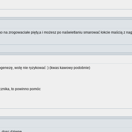
 na zrogowaciałe pięty,a i możesz po naświetlaniu smarować łokcie maścią z nagi
ogenezę, wolę nie ryzykować :) (kwas kawowy podobnie)
cznika, to powinno pomóc
. dosc dziwne...