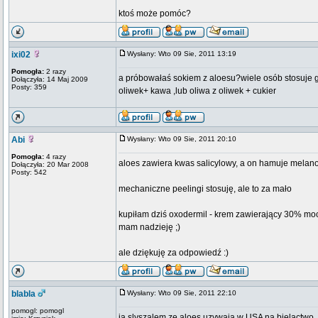
ktoś może pomóc?
ixi02
Wysłany: Wto 09 Sie, 2011 13:19
Pomogła:
2 razy
a próbowałaś sokiem z aloesu?wiele osób stosuje go
Dołączyła: 14 Maj 2009
Posty: 359
oliwek+ kawa ,lub oliwa z oliwek + cukier
Abi
Wysłany: Wto 09 Sie, 2011 20:10
Pomogła:
4 razy
aloes zawiera kwas salicylowy, a on hamuje melan
Dołączyła: 20 Mar 2008
Posty: 542
mechaniczne peelingi stosuję, ale to za mało
kupiłam dziś oxodermil - krem zawierający 30% mo
mam nadzieję ;)
ale dziękuję za odpowiedź :)
blabla
Wysłany: Wto 09 Sie, 2011 22:10
pomogl: pomogl
ja slyszalem ze aloes uzywaja w USA na bielactwo..