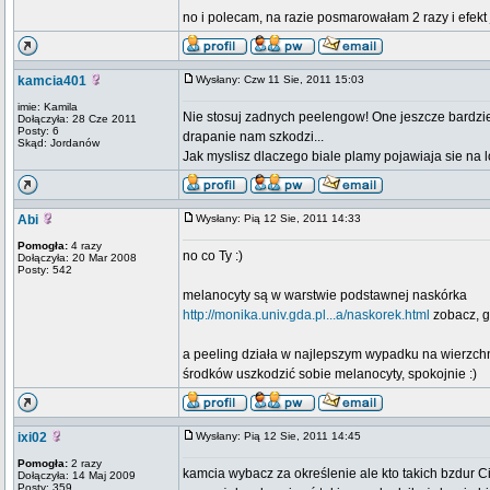
no i polecam, na razie posmarowałam 2 razy i efekt
kamcia401
Wysłany: Czw 11 Sie, 2011 15:03
imie: Kamila
Nie stosuj zadnych peelengow! One jeszcze bardzie
Dołączyła: 28 Cze 2011
Posty: 6
drapanie nam szkodzi...
Skąd: Jordanów
Jak myslisz dlaczego biale plamy pojawiaja sie na l
Abi
Wysłany: Pią 12 Sie, 2011 14:33
Pomogła:
4 razy
no co Ty :)
Dołączyła: 20 Mar 2008
Posty: 542
melanocyty są w warstwie podstawnej naskórka
http://monika.univ.gda.pl...a/naskorek.html
zobacz, gd
a peeling działa w najlepszym wypadku na wierzchn
środków uszkodzić sobie melanocyty, spokojnie :)
ixi02
Wysłany: Pią 12 Sie, 2011 14:45
Pomogła:
2 razy
kamcia wybacz za określenie ale kto takich bzdur 
Dołączyła: 14 Maj 2009
Posty: 359