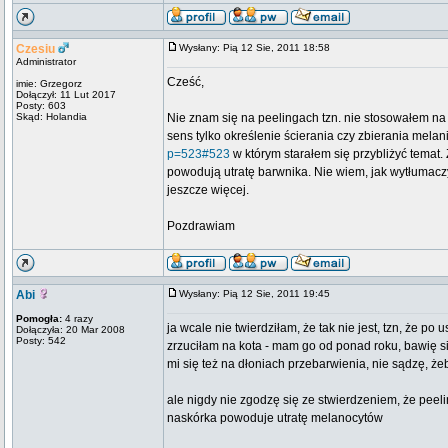
Czesiu
Wysłany: Pią 12 Sie, 2011 18:58
Administrator
Cześć,
imie: Grzegorz
Dołączył: 11 Lut 2017
Posty: 603
Skąd: Holandia
Nie znam się na peelingach tzn. nie stosowałem na s
sens tylko określenie ścierania czy zbierania melani
p=523#523
w którym starałem się przybliżyć temat.
powodują utratę barwnika. Nie wiem, jak wytłumaczy
jeszcze więcej.
Pozdrawiam
Abi
Wysłany: Pią 12 Sie, 2011 19:45
Pomogła:
4 razy
ja wcale nie twierdziłam, że tak nie jest, tzn, że
Dołączyła: 20 Mar 2008
Posty: 542
zrzuciłam na kota - mam go od ponad roku, bawię s
mi się też na dłoniach przebarwienia, nie sądzę, że
ale nigdy nie zgodzę się ze stwierdzeniem, że pee
naskórka powoduje utratę melanocytów