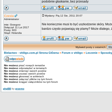
podobnie głaskanie, bez przesady
Czesiu
Wysłany: Pią 12 Sie, 2011 20:07
Administrator
Nie koniecznie musi to być uszkodzenie skóry. Moż
imie: Grzegorz
Dołączył: 11 Lut 2017
bardzo często pojawiają się plamy? Może dlatego, że 
Posty: 603
Skąd: Holandia
Wyświetl posty z ostatnich:
Bielactwo - vitiligo.com.pl Strona Główna
»
Forum o vitiligo
»
Leczenie
»
Sposoby
Nie możesz
pisać nowych tematów
Nie możesz
odpowiadać w tematach
Nie możesz
zmieniać swoich postów
Nie możesz
usuwać swoich postów
Nie możesz
głosować w ankietach
Nie możesz
załączać plików na tym forum
Nie możesz
ściągać załączników na tym forum
phpBB
by
przemo