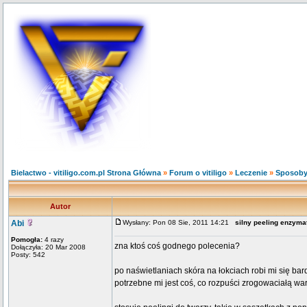
Bielactwo - vitiligo.com.pl Strona Główna
»
Forum o vitiligo
»
Leczenie
»
Sposoby
Autor
Abi
Wysłany: Pon 08 Sie, 2011 14:21
silny peeling enzyma
Pomogła:
4 razy
zna ktoś coś godnego polecenia?
Dołączyła: 20 Mar 2008
Posty: 542
po naświetlaniach skóra na łokciach robi mi się bar
potrzebne mi jest coś, co rozpuści zrogowaciałą w