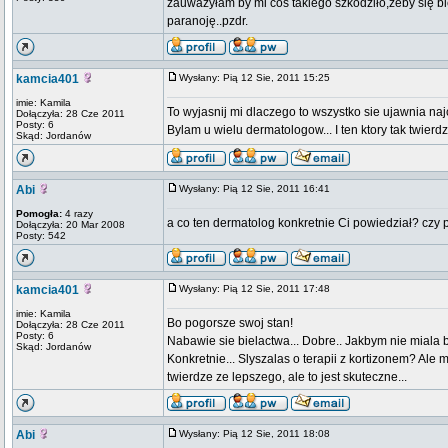
zauważyłam by mi coś takiego szkodziło,żeby się b
paranoję..pzdr.
kamcia401
Wysłany: Pią 12 Sie, 2011 15:25
imie: Kamila
To wyjasnij mi dlaczego to wszystko sie ujawnia najc
Dołączyła: 28 Cze 2011
Posty: 6
Bylam u wielu dermatologow... I ten ktory tak twierdz
Skąd: Jordanów
Abi
Wysłany: Pią 12 Sie, 2011 16:41
Pomogła:
4 razy
a co ten dermatolog konkretnie Ci powiedział? czy
Dołączyła: 20 Mar 2008
Posty: 542
kamcia401
Wysłany: Pią 12 Sie, 2011 17:48
imie: Kamila
Bo pogorsze swoj stan!
Dołączyła: 28 Cze 2011
Posty: 6
Nabawie sie bielactwa... Dobre.. Jakbym nie miala bi
Skąd: Jordanów
Konkretnie... Slyszalas o terapii z kortizonem? Ale
twierdze ze lepszego, ale to jest skuteczne...
Abi
Wysłany: Pią 12 Sie, 2011 18:08