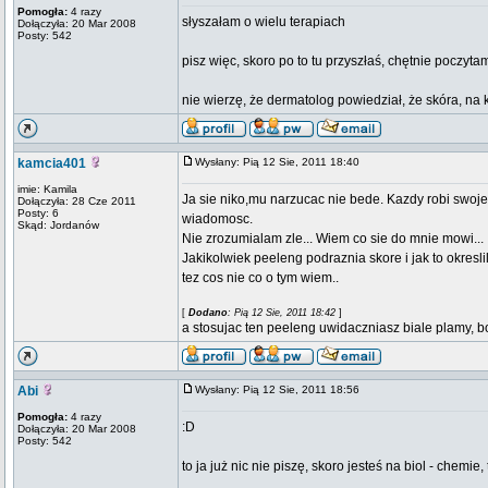
Pomogła:
4 razy
słyszałam o wielu terapiach
Dołączyła: 20 Mar 2008
Posty: 542
pisz więc, skoro po to tu przyszłaś, chętnie poczyta
nie wierzę, że dermatolog powiedział, że skóra, na
kamcia401
Wysłany: Pią 12 Sie, 2011 18:40
imie: Kamila
Ja sie niko,mu narzucac nie bede. Kazdy robi swoje
Dołączyła: 28 Cze 2011
Posty: 6
wiadomosc.
Skąd: Jordanów
Nie zrozumialam zle... Wiem co sie do mnie mowi...
Jakikolwiek peeleng podraznia skore i jak to okresl
tez cos nie co o tym wiem..
[
Dodano
: Pią 12 Sie, 2011 18:42
]
a stosujac ten peeleng uwidaczniasz biale plamy, bo
Abi
Wysłany: Pią 12 Sie, 2011 18:56
Pomogła:
4 razy
:D
Dołączyła: 20 Mar 2008
Posty: 542
to ja już nic nie piszę, skoro jesteś na biol - chemie