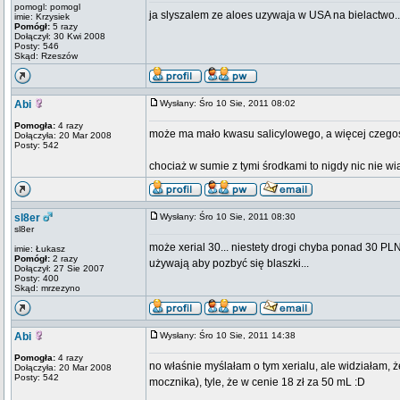
pomogl: pomogl
ja slyszalem ze aloes uzywaja w USA na bielactwo..
imie: Krzysiek
Pomógł:
5 razy
Dołączył: 30 Kwi 2008
Posty: 546
Skąd: Rzeszów
Abi
Wysłany: Śro 10 Sie, 2011 08:02
Pomogła:
4 razy
może ma mało kwasu salicylowego, a więcej czego
Dołączyła: 20 Mar 2008
Posty: 542
chociaż w sumie z tymi środkami to nigdy nic nie 
sl8er
Wysłany: Śro 10 Sie, 2011 08:30
sl8er
może xerial 30... niestety drogi chyba ponad 30 PL
imie: Łukasz
Pomógł:
2 razy
używają aby pozbyć się blaszki...
Dołączył: 27 Sie 2007
Posty: 400
Skąd: mrzezyno
Abi
Wysłany: Śro 10 Sie, 2011 14:38
Pomogła:
4 razy
no właśnie myślałam o tym xerialu, ale widziałam, 
Dołączyła: 20 Mar 2008
Posty: 542
mocznika), tyle, że w cenie 18 zł za 50 mL :D