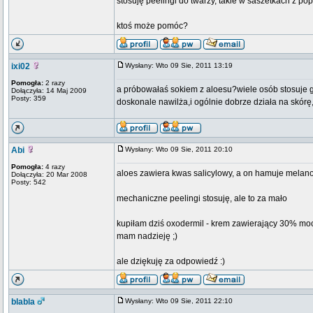
stosuję peelingi do twarzy, takie w saszetkach z pop
ktoś może pomóc?
ixi02
Wysłany: Wto 09 Sie, 2011 13:19
Pomogła:
2 razy
a próbowałaś sokiem z aloesu?wiele osób stosuje g
Dołączyła: 14 Maj 2009
Posty: 359
doskonale nawilża,i ogólnie dobrze działa na skórę,
Abi
Wysłany: Wto 09 Sie, 2011 20:10
Pomogła:
4 razy
aloes zawiera kwas salicylowy, a on hamuje melan
Dołączyła: 20 Mar 2008
Posty: 542
mechaniczne peelingi stosuję, ale to za mało
kupiłam dziś oxodermil - krem zawierający 30% mo
mam nadzieję ;)
ale dziękuję za odpowiedź :)
blabla
Wysłany: Wto 09 Sie, 2011 22:10