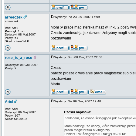
arreeczek
Wysłany: Pią 23 Lis, 2007 17:59
arreeczek
Moni :P prace magisterską masz w linku 2 posty wy
imie: Arek
Pomógł:
1 raz
Czesiu zamieścił ją juz dawno, żebyśmy mogli sobie 
Dołączył: 08 Maj 2007
Posty: 51
pozdrawaim
Skąd: z tamt?d:P
rose_is_a_rose
Wysłany: Sob 08 Gru, 2007 22:58
Dołączyła: 08 Gru 2007
Czesc
Posty: 9
bardzo prosze o wysłanie pracy magisterskiej o biel
pozdrawiam
Marta
Ariel
Wysłany: Nie 09 Gru, 2007 12:48
imie: Ariel
Czesiu napisał/a:
Dołączył: 06 Maj 2007
Posty: 167
Zakładam, że osoba ściagąjąca plik akceptuje w
Skąd: Sk?din?d
Mam nadzieję, że osoby, które zamierzają przec
praca magisterska o vitiligo.zip
Pobierz Plik ściągnięto 51 raz(y) 962,6 KB