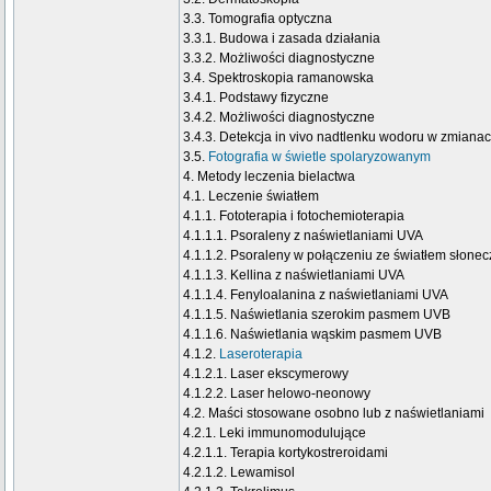
3.3. Tomografia optyczna
3.3.1. Budowa i zasada działania
3.3.2. Możliwości diagnostyczne
3.4. Spektroskopia ramanowska
3.4.1. Podstawy fizyczne
3.4.2. Możliwości diagnostyczne
3.4.3. Detekcja in vivo nadtlenku wodoru w zmiana
3.5.
Fotografia w świetle spolaryzowanym
4. Metody leczenia bielactwa
4.1. Leczenie światłem
4.1.1. Fototerapia i fotochemioterapia
4.1.1.1. Psoraleny z naświetlaniami UVA
4.1.1.2. Psoraleny w połączeniu ze światłem słone
4.1.1.3. Kellina z naświetlaniami UVA
4.1.1.4. Fenyloalanina z naświetlaniami UVA
4.1.1.5. Naświetlania szerokim pasmem UVB
4.1.1.6. Naświetlania wąskim pasmem UVB
4.1.2.
Laseroterapia
4.1.2.1. Laser ekscymerowy
4.1.2.2. Laser helowo-neonowy
4.2. Maści stosowane osobno lub z naświetlaniami
4.2.1. Leki immunomodulujące
4.2.1.1. Terapia kortykostreroidami
4.2.1.2. Lewamisol