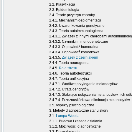
2.2. Klasyfikacja
2.3. Epidemiologia
2.4. Teorie przyczyn choroby
2.4.1. Mechanizm depigmentacji
2.4.2. Uwarunkowania genetyczne
2.4.3. Teoria autoimmunologiczna
2.4.3.1. Związek z innymi chorobami autoimmunolo
2.4.3.2. Czynniki immunogenetyczne
2.4.3.3. Odpowiedź humoralna
2.4.3.4. Odpowiedź komórkowa
2.4.3.5.
Związek z czerniakiem
2.4.4. Teoria neurogenna
2.4.5.
Rola stresu
2.4.6. Teoria autodestrukcji
2.4.7. Teoria unifikacyjna
2.4.7.1. Wadliwe przyleganie melanocytów
2.4.7.2. Utrata dendrytów
2.4.7.3. Słabnące połączenia melanocytów i ich od
2.4.7.4. Przeznaskórkowa eliminacja melanocytów
2.5. Aspekty psychologiczne
3. Metody diagnostyczne stanu skóry
3.1.
Lampa Wooda
3.1.1. Budowa i zasada działania
3.1.2. Możliwości diagnostyczne
3.2. Dermatoskopia