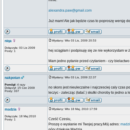
mnie:
alexandra.paw@gmail.com
Już mam! Ale jak będzie czas to poproszę wersję do
niqa
Wysłany: Wto 03 Lis, 2009 20:53
Dołączyła: 03 Lis 2009
hej sciągłam i podpisuję się ze nie wykorzystam w
Posty: 1
Mam jedno pytanie przed czytaniem - czy bielactwo
nakpotan
Wysłany: Wto 03 Lis, 2009 22:37
Pomógł:
4 razy
no skoro jest nieuleczalne i najczesciej caly czas 
Dołączył: 15 Cze 2009
Posty: 337
leczyc - zalecząc (łatać ) skutki choroby to jedno a
madzia
Wysłany: Wto 18 Maj, 2010 17:59
Dołączyła: 18 Maj 2010
Cześć Czesiu,
Posty: 1
Proszę o wysłanie mi Twojej pracy.Mój adres:
madzi
góry dziekuję Madzia