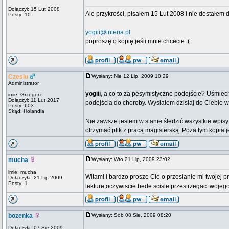
Dołączył: 15 Lut 2008
Ale przykrości, pisałem 15 Lut 2008 i nie dostałem do
Posty: 10
yogiii@interia.pl
poproszę o kopię jeśli mnie chcecie :(
Czesiu
Wysłany: Nie 12 Lip, 2009 10:29
Administrator
yogiii
, a co to za pesymistyczne podejście? Uśmiech
imie: Grzegorz
Dołączył: 11 Lut 2017
podejścia do choroby. Wysłałem dzisiaj do Ciebie w
Posty: 603
Skąd: Holandia
Nie zawsze jestem w stanie śledzić wszystkie wpis
otrzymać plik z pracą magisterską. Poza tym kopia 
mucha
Wysłany: Wto 21 Lip, 2009 23:02
imie: mucha
Witam! i bardzo prosze Cie o przeslanie mi twojej pr
Dołączyła: 21 Lip 2009
Posty: 1
lekture,oczywiscie bede scisle przestrzegac twoje
bozenka
Wysłany: Sob 08 Sie, 2009 08:20
Dołączyła: 07 Sie 2009