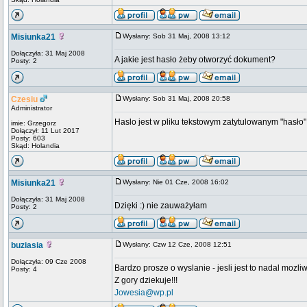
Misiunka21
Wysłany: Sob 31 Maj, 2008 13:12
Dołączyła: 31 Maj 2008
A jakie jest hasło żeby otworzyć dokument?
Posty: 2
Czesiu
Wysłany: Sob 31 Maj, 2008 20:58
Administrator
Haslo jest w pliku tekstowym zatytulowanym "hasło"
imie: Grzegorz
Dołączył: 11 Lut 2017
Posty: 603
Skąd: Holandia
Misiunka21
Wysłany: Nie 01 Cze, 2008 16:02
Dołączyła: 31 Maj 2008
Dzięki :) nie zauważyłam
Posty: 2
buziasia
Wysłany: Czw 12 Cze, 2008 12:51
Dołączyła: 09 Cze 2008
Bardzo prosze o wyslanie - jesli jest to nadal mozl
Posty: 4
Z gory dziekuje!!!
Jowesia@wp.pl