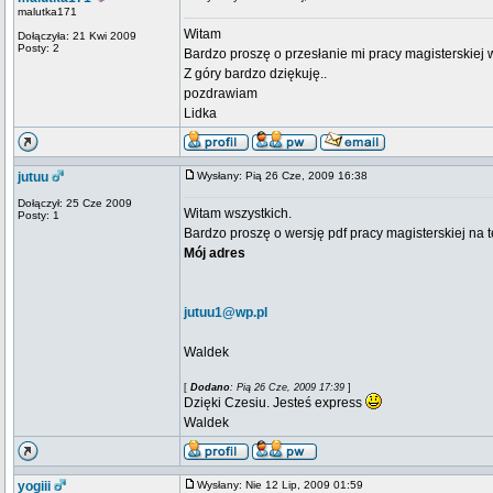
malutka171
Witam
Dołączyła: 21 Kwi 2009
Posty: 2
Bardzo proszę o przesłanie mi pracy magisterskiej
Z góry bardzo dziękuję..
pozdrawiam
Lidka
jutuu
Wysłany: Pią 26 Cze, 2009 16:38
Dołączył: 25 Cze 2009
Witam wszystkich.
Posty: 1
Bardzo proszę o wersję pdf pracy magisterskiej na 
Mój adres
jutuu1@wp.pl
Waldek
[
Dodano
: Pią 26 Cze, 2009 17:39
]
Dzięki Czesiu. Jesteś express
Waldek
yogiii
Wysłany: Nie 12 Lip, 2009 01:59