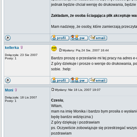
jednak będzie chciał wersję do drukowania, będzie
Zakładam, że osoba ściagąjąca plik akceptuje w
Mam nadzieję, że osoby, które zamierzają przeczyt
kellerka
Wysłany: Pią 24 Sie, 2007 16:44
Dołączyła: 23 Sie 2007
Bardzo proszę o przeslanie mi tej pracy na adres e
Posty: 1
Z góry dziekuje i prosze o wersje do drukowania, p
sobie. :help:
Moni
Wysłany: Nie 18 Lis, 2007 19:07
Dołączyła: 18 Lis 2007
Czesiu
,
Posty: 1
Witam,
mam na imię Monika i bardzo bym prosiła o wysłani
będę bardzo wdzięczna:)
Z góry dziękuję i pozdrawiam
ps. Oczywiście zobowiązuje się przestrzegać wszyst
pozdrawiam