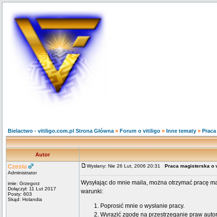
Bielactwo - vitiligo.com.pl Strona Główna
»
Forum o vitiligo
»
Inne tematy
»
Praca
Autor
Czesiu
Wysłany: Nie 26 Lut, 2006 20:31
Praca magisterska o v
Administrator
Wysyłając do mnie maila, można otrzymać pracę magi
imie: Grzegorz
Dołączył: 11 Lut 2017
warunki:
Posty: 603
Skąd: Holandia
Poprosić mnie o wysłanie pracy.
Wyrazić zgodę na przestrzeganie praw autor