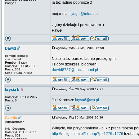
ja też ładnie poproszę :)
Posty: 10
mój e-mail:
yogiii@interia.pl
z góry dziękuje i pozdrawiam :)
Paweł
Dawid
Wysłany: Wto 27 Maj, 2008 16:58
pomogl: pomogl
No to ja też bardzo ładnie proszę :grin:
imie: Dawid
Pomógł:
3 razy
i z góry dzięksss :biggreen:
Dołączył: 01 Lut 2008
Posty: 302
dawid8787@poczta.onet.pl
Skąd: Ruda ?l?ska
krysia k
Wysłany: Śro 28 Maj, 2008 19:27
Dołączyła: 02 Lis 2007
Ja też proszę
krysa6@wp.pl
Posty: 6
Czesiu
Wysłany: Pią 30 Maj, 2008 20:36
Administrator
Witajcie, dla przypomnienia - plik z praca mozna po
imie: Grzegorz
Dołączył: 11 Lut 2017
http://vitiligo.com.pl/fo...php?p=1276#1276
trzeba b
Posty: 603
Skąd: Holandia