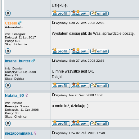
Dziękuję.
Czesiu
Wysłany: Sob 27 Wrz, 2008 22:03
Administrator
Wysłałem dzisiaj plik do Was, sprawdźcie pocztę.
imie: Grzegorz
Dołączył: 11 Lut 2017
Posty: 603
Skąd: Holandia
insane_hunter
Wysłany: Sob 27 Wrz, 2008 22:53
imie: Damian
U mnie wszystko jest OK.
Dołączył: 03 Lip 2008
Posty: 29
Dzięki
Skąd: Dębica
Natalia_90
Wysłany: Nie 28 Wrz, 2008 10:20
imie: Natalia
u mnie też, dziękuję :)
Pomogła:
3 razy
Dołączyła: 11 Cze 2008
Posty: 338
Skąd: Chojnice
niezapominajka
Wysłany: Czw 02 Paź, 2008 17:48