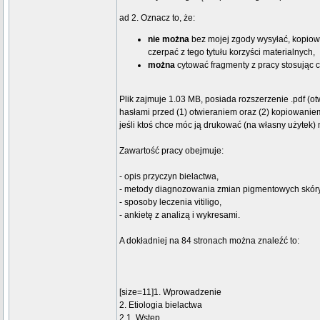
ad 2. Oznacz to, że:
nie można
bez mojej zgody wysyłać, kopiowa
czerpać z tego tytułu korzyści materialnych,
można
cytować fragmenty z pracy stosując c
Plik zajmuje 1.03 MB, posiada rozszerzenie .pdf 
hasłami przed (1) otwieraniem oraz (2) kopiowanie
jeśli ktoś chce móc ją drukować (na własny użytek)
Zawartość pracy obejmuje:
- opis przyczyn bielactwa,
- metody diagnozowania zmian pigmentowych skóry
- sposoby leczenia vitiligo,
- ankietę z analizą i wykresami.
A dokładniej na 84 stronach można znaleźć to:
[size=11]1. Wprowadzenie
2. Etiologia bielactwa
2.1. Wstęp