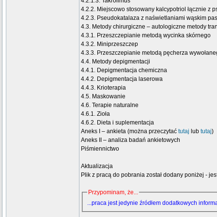
4.2.1.3. Takrolimus
4.2.2. Miejscowo stosowany kalcypotriol łącznie z 
4.2.3. Pseudokatalaza z naświetlaniami wąskim 
4.3. Metody chirurgiczne – autologiczne metody tran
4.3.1. Przeszczepianie metodą wycinka skórnego
4.3.2. Miniprzeszczep
4.3.3. Przeszczepianie metodą pęcherza wywołan
4.4. Metody depigmentacji
4.4.1. Depigmentacja chemiczna
4.4.2. Depigmentacja laserowa
4.4.3. Krioterapia
4.5. Maskowanie
4.6. Terapie naturalne
4.6.1. Zioła
4.6.2. Dieta i suplementacja
Aneks I – ankieta (można przeczytać
tutaj
lub
tutaj
)
Aneks II – analiza badań ankietowych
Piśmiennictwo
Aktualizacja
Plik z pracą do pobrania został dodany poniżej - j
Przypominam, że...
...praca jest jedynie źródłem dodatkowych informac