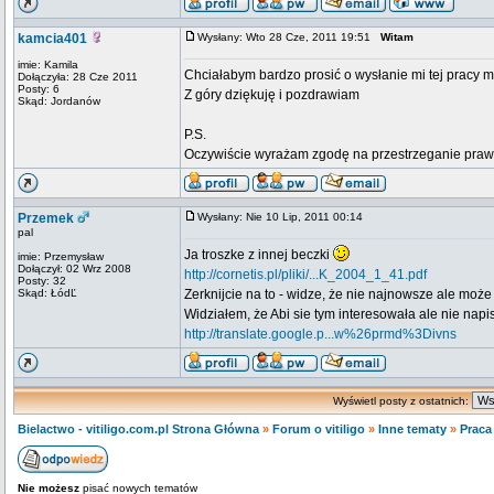
kamcia401
Wysłany: Wto 28 Cze, 2011 19:51
Witam
imie: Kamila
Chciałabym bardzo prosić o wysłanie mi tej pracy m
Dołączyła: 28 Cze 2011
Posty: 6
Z góry dziękuję i pozdrawiam
Skąd: Jordanów
P.S.
Oczywiście wyrażam zgodę na przestrzeganie praw 
Przemek
Wysłany: Nie 10 Lip, 2011 00:14
pal
Ja troszke z innej beczki
imie: Przemysław
Dołączył: 02 Wrz 2008
http://cornetis.pl/pliki/...K_2004_1_41.pdf
Posty: 32
Skąd: ŁódĽ
Zerknijcie na to - widze, że nie najnowsze ale może
Widziałem, że Abi sie tym interesowała ale nie napis
http://translate.google.p...w%26prmd%3Divns
Wyświetl posty z ostatnich:
Bielactwo - vitiligo.com.pl Strona Główna
»
Forum o vitiligo
»
Inne tematy
»
Praca
Nie możesz
pisać nowych tematów