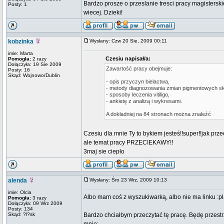
Bardzo prosze o przeslanie tresci pracy magisters
Posty: 1
wiecej. Dzieki!
kobzinka
Wysłany: Czw 20 Sie, 2009 00:11
imie: Marta
Czesiu napisał/a:
Pomogła:
2 razy
Dołączyła: 19 Sie 2009
Zawartość pracy obejmuje:
Posty: 16
Skąd: Wojnowo/Dublin
- opis przyczyn bielactwa,
- metody diagnozowania zmian pigmentowych sk
- sposoby leczenia vitiligo,
- ankietę z analizą i wykresami.
A dokładniej na 84 stronach można znaleźć
Czesiu dla mnie Ty to bykiem jesteś!!super!!jak pr
ale temat pracy PRZECIEKAWY!!
3maj sie ciepło
alenda
Wysłany: Śro 23 Wrz, 2009 10:13
imie: Olcia
Albo mam coś z wyszukiwarką, albo nie ma linku :pl
Pomogła:
3 razy
Dołączyła: 09 Wrz 2009
Posty: 134
Skąd: ?l?sk
Bardzo chciałbym przeczytać tę pracę. Będę przest