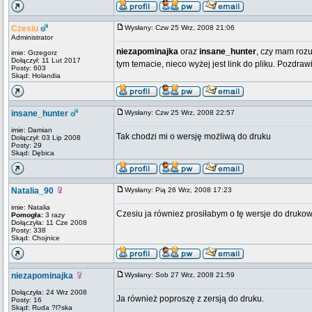
Czesiu
Wysłany: Czw 25 Wrz, 2008 21:06
Administrator
niezapominajka
oraz
insane_hunter
, czy mam rozu
imie: Grzegorz
Dołączył: 11 Lut 2017
tym temacie, nieco wyżej jest link do pliku. Pozdra
Posty: 603
Skąd: Holandia
insane_hunter
Wysłany: Czw 25 Wrz, 2008 22:57
imie: Damian
Tak chodzi mi o wersję możliwą do druku
Dołączył: 03 Lip 2008
Posty: 29
Skąd: Dębica
Natalia_90
Wysłany: Pią 26 Wrz, 2008 17:23
imie: Natalia
Czesiu ja równiez prosiłabym o tę wersje do drukowa
Pomogła:
3 razy
Dołączyła: 11 Cze 2008
Posty: 338
Skąd: Chojnice
niezapominajka
Wysłany: Sob 27 Wrz, 2008 21:59
Dołączyła: 24 Wrz 2008
Ja również poproszę z zersją do druku.
Posty: 16
Skąd: Ruda ?l?ska