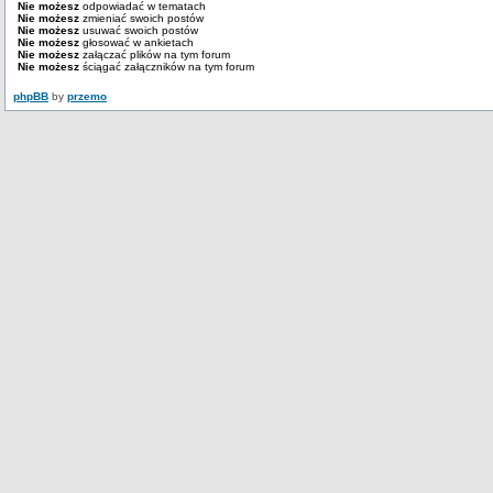
Nie możesz
odpowiadać w tematach
Nie możesz
zmieniać swoich postów
Nie możesz
usuwać swoich postów
Nie możesz
głosować w ankietach
Nie możesz
załączać plików na tym forum
Nie możesz
ściągać załączników na tym forum
phpBB
by
przemo