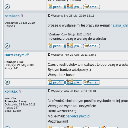
nataliach
Wysłany: Śro 28 Lip, 2010 12:11
Dołączyła: 28 Lip 2010
prosze o wyslanie mi tej pracy na e-mail
natalia_ch
Posty: 1
[
Dodano
: Czw 29 Lip, 2010 11:06
]
i również proszę o wersję do wydruku
Bartekszym
Wysłany: Pon 27 Cze, 2011 23:43
Pomógł:
1 raz
Czesiu jeśli byłoby to możliwe , to poproszę o wysł
Dołączył: 21 Maj 2009
Posty: 141
Byłbym bardzo wdzięczny ;)
Wersja bez haseł .
xomkax
Wysłany: Wto 28 Cze, 2011 10:18
imie: Ola
Ja również chciałabym prosić o wysłanie mi tej pracy
Pomogła:
2 razy
Dołączyła: 23 Mar 2011
Wersję do wydruku, oczywiście.
Posty: 647
Skąd: Lublin
Będę wdzięczna :)
Mój e-mail:
bar-olka@wp.pl
Pozdrawiam!