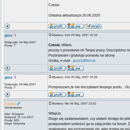
Czesiu
Ostatnia aktualizacja 20.06.2020
gosz
Wysłany: Sob 05 Maj, 2007 10:34
Dołączyła: 04 Maj 2007
Czesiu
, Witam,
Posty: 7
proszę o przesłanie mi Twojej pracy. Oszczędzisz mi
Pozdrawiam i gratuluje pomysłu na stronę.
Gośka, e-mail :
gosz2@tlen.pl
gosz
Wysłany: Sob 05 Maj, 2007 10:36
Dołączyła: 04 Maj 2007
Przepraszam,że nie doczytałam twojego postu... Ocz
Posty: 7
Czesiu
Wysłany: Nie 06 Maj, 2007 23:02
Administrator
Witajcie,
imie: Grzegorz
Dołączył: 11 Lut 2017
Długo się zastanawiałem, czy ułatwić dostęp do pli
Posty: 603
Skąd: Holandia
postanowiłem umieścić go w załączniku na forum. Że
spakowany, ma rozszerzenie zip, więc trzeba go póź