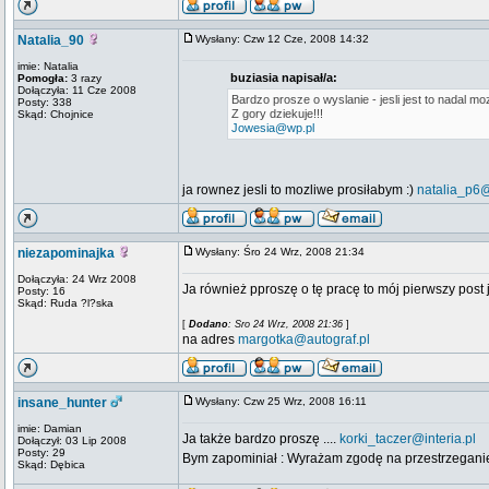
Natalia_90
Wysłany: Czw 12 Cze, 2008 14:32
imie: Natalia
buziasia napisał/a:
Pomogła:
3 razy
Dołączyła: 11 Cze 2008
Bardzo prosze o wyslanie - jesli jest to nadal 
Posty: 338
Z gory dziekuje!!!
Skąd: Chojnice
Jowesia@wp.pl
ja rownez jesli to mozliwe prosiłabym :)
natalia_p6
niezapominajka
Wysłany: Śro 24 Wrz, 2008 21:34
Dołączyła: 24 Wrz 2008
Ja również pproszę o tę pracę to mój pierwszy post
Posty: 16
Skąd: Ruda ?l?ska
[
Dodano
: Sro 24 Wrz, 2008 21:36
]
na adres
margotka@autograf.pl
insane_hunter
Wysłany: Czw 25 Wrz, 2008 16:11
imie: Damian
Ja także bardzo proszę ....
korki_taczer@interia.pl
Dołączył: 03 Lip 2008
Posty: 29
Bym zapominiał : Wyrażam zgodę na przestrzeganie
Skąd: Dębica