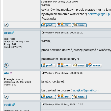
[
Dodano
: Pon 26 Maj, 2008 19:06
]
Witam
czy ja równiez mogłabym prosic o prace mgr na tem
byłabym niezmiernie wdzieczna :)
helmwige@o2.pl
Pozdrawiam
Ariel
Wysłany: Pon 26 Maj, 2008 19:20
imie: Ariel
Witam,
Dołączył: 06 Maj 2007
Posty: 167
Skąd: Sk?din?d
praca powinna dotrzeć, proszę pamiętać o właściwym
pozdrawiam i miłej lektury :)
Abi
Wysłany: Pon 26 Maj, 2008 22:38
Pomogła:
4 razy
ja też chcę, ja też!
Dołączyła: 20 Mar 2008
Posty: 542
bardzo ładnie proszę :)
abejka@gmail.com
yogiii
Wysłany: Wto 27 Maj, 2008 16:07
Dołączył: 15 Lut 2008