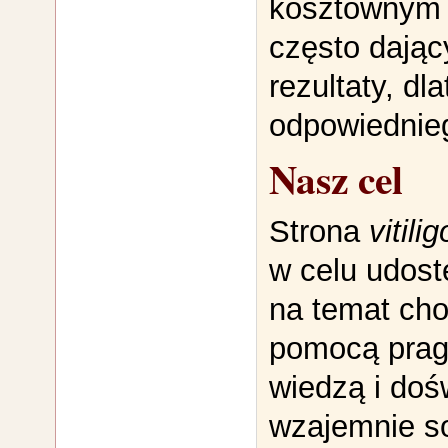
kosztownym 
często dają
rezultaty, dl
odpowiednieg
Nasz cel
Strona
vitili
w celu udost
na temat cho
pomocą pragn
wiedzą i doś
wzajemnie s