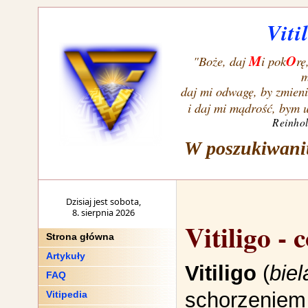
Viti
M
O
"Boże, daj
i pok
rę
m
daj mi odwagę, by zmien
i daj mi mądrość, bym 
Reinho
W poszukiwani
Dzisiaj jest sobota,
8. sierpnia 2026
Vitiligo - c
Strona główna
Artykuły
Vitiligo
(
bie
FAQ
schorzeniem
Vitipedia