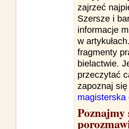
zajrzeć najpi
Szersze i ba
informacje 
w artykułach
fragmenty pr
bielactwie. J
przeczytać ca
zapoznaj si
magisterska o
Poznajmy s
porozmaw