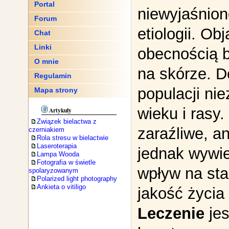
Portal
niewyjaśnion
Forum
etiologii. Ob
Chat
Linki
obecnością b
O mnie
na skórze. D
Regulamin
populacji nie
Mapa strony
wieku i rasy. 
Artykuły
Związek bielactwa z
zaraźliwe, an
czerniakiem
Rola stresu w bielactwie
Laseroterapia
jednak wywi
Lampa Wooda
Fotografia w świetle
wpływ na sta
spolaryzowanym
Polarized light photography
Ankieta o vitiligo
jakość życia
Leczenie
jes