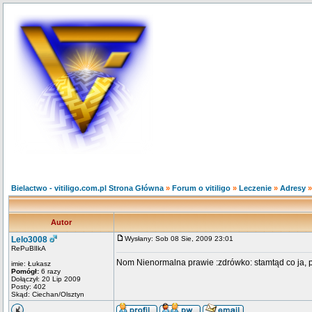
Bielactwo - vitiligo.com.pl Strona Główna
»
Forum o vitiligo
»
Leczenie
»
Adresy
Autor
Lelo3008
Wysłany: Sob 08 Sie, 2009 23:01
RePuBlIkA
Nom Nienormalna prawie :zdrówko: stamtąd co ja, p
imie: Łukasz
Pomógł:
6 razy
Dołączył: 20 Lip 2009
Posty: 402
Skąd: Ciechan/Olsztyn