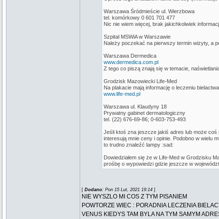
Warszawa Śródmieście ul. Wierzbowa
tel. komórkowy 0 601 701 477
Nic nie wiem więcej, brak jakichkolwiek informacj
Szpital MSWiA w Warszawie
Należy poczekać na pierwszy termin wizyty, a pó
Warszawa Dermedica
www.dermedica.com.pl
Z tego co piszą znają się w temacie, naświetlani
Grodzisk Mazowiecki Life-Med
Na plakacie mają informację o leczeniu bielactwa,
www.life-med.pl
Warszawa ul. Klaudyny 18
Prywatny gabinet dermatologiczny
tel. (22) 676-69-86; 0-603-753-493
Jeśli ktoś zna jeszcze jakiś adres lub może co
interesują mnie ceny i opinie. Podobno w wielu 
to trudno znaleźć lampy :sad:
Dowiedziałem się że w Life-Med w Grodzisku Maz
prośbę o wypowiedzi gdzie jeszcze w wojewódz
[
Dodano
: Pon 15 Lut, 2021 19:14
]
NIE WYSZLO MI COS Z TYM PISANIEM
POWTORZE WIEC : PORADNIA LECZENIA BIELAC
VENUS KIEDYS TAM BYLA NA TYM SAMYM ADRES