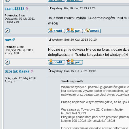
szanti12318
Wysłany: Pią 19 Kwi, 2013 21:26
Pomogła:
1 raz
Ja jestem z wlkp i byłam u 4 dermatologów i nikt m
Dołączyła: 05 Lip 2011
Posty: 736
wiecej
raw
Wysłany: Sob 20 Kwi, 2013 00:10
Pomógł:
1 raz
Nigdzie się nie dowiesz tyle co na forach, gdzie dz
Dołączył: 26 Lip 2011
Posty: 188
dolegliwościami. Trzeba korzystać z tej wiedzy póki 
Szostak Kaska
Wysłany: Pon 15 Lut, 2021 19:06
Dołączyła: 23 Maj 2019
Jarek napisał/a:
Posty: 4
Witam wszystkich, poszukuję gabinetów gdzie l
jest bardzo pozytywne, pełen profesjonalizm, w
naświetlań oraz baaaardzo długi okres oczekiwa
Proszę napiszcie w tym wątku gdzie, za ile i j
Warszawa ul. Towarowa 22, Centrum Jupiter.
tel. 022 624 30 33
Przyjmuje znana nam pani oraz profesor, profeso
kolejne 100-120zł; 10 naświetlań 160zł.
Oprócz tego znalazłem takie adresy (informacje 