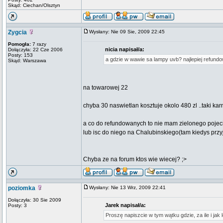
Skąd: Ciechan/Olsztyn
Zygcia
Wysłany: Nie 09 Sie, 2009 22:45
Pomogła:
7 razy
nicia napisał/a:
Dołączyła: 22 Cze 2006
Posty: 153
a gdzie w wawie sa lampy uvb? najlepiej refundowa
Skąd: Warszawa
na towarowej 22
chyba 30 naswietlan kosztuje okolo 480 zl ..taki kar
a co do refundowanych to nie mam zielonego pojec
lub isc do niego na Chalubinskiego(tam kiedys przy
Chyba ze na forum ktos wie wiecej? ;>
poziomka
Wysłany: Nie 13 Wrz, 2009 22:41
Dołączyła: 30 Sie 2009
Jarek napisał/a:
Posty: 3
Proszę napiszcie w tym wątku gdzie, za ile i j