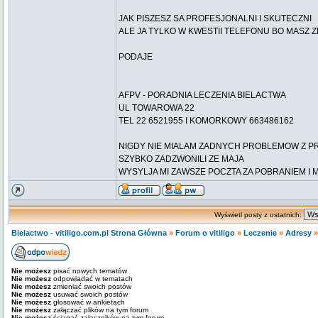
JAK PISZESZ SA PROFESJONALNI I SKUTECZNI
ALE JA TYLKO W KWESTII TELEFONU BO MASZ Z
PODAJE
AFPV - PORADNIA LECZENIA BIELACTWA
UL TOWAROWA 22
TEL 22 6521955 I KOMORKOWY 663486162
NIGDY NIE MIALAM ZADNYCH PROBLEMOW Z PR
SZYBKO ZADZWONILI ZE MAJA
WYSYLJA MI ZAWSZE POCZTA ZA POBRANIEM I 
Wyświetl posty z ostatnich:
Bielactwo - vitiligo.com.pl Strona Główna
»
Forum o vitiligo
»
Leczenie
»
Adresy
Nie możesz
pisać nowych tematów
Nie możesz
odpowiadać w tematach
Nie możesz
zmieniać swoich postów
Nie możesz
usuwać swoich postów
Nie możesz
głosować w ankietach
Nie możesz
załączać plików na tym forum
Nie możesz
ściągać załączników na tym forum