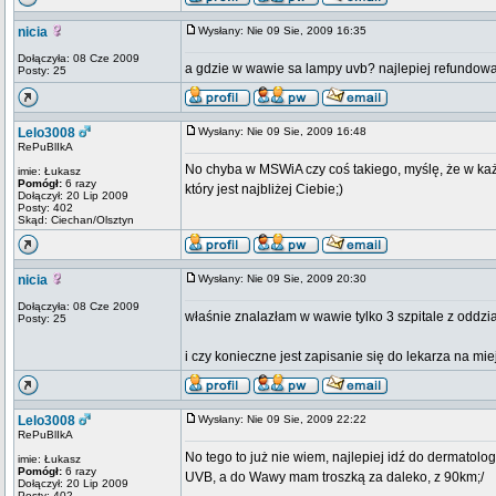
nicia
Wysłany: Nie 09 Sie, 2009 16:35
Dołączyła: 08 Cze 2009
a gdzie w wawie sa lampy uvb? najlepiej refundowane
Posty: 25
Lelo3008
Wysłany: Nie 09 Sie, 2009 16:48
RePuBlIkA
No chyba w MSWiA czy coś takiego, myślę, że w każd
imie: Łukasz
Pomógł:
6 razy
który jest najbliżej Ciebie;)
Dołączył: 20 Lip 2009
Posty: 402
Skąd: Ciechan/Olsztyn
nicia
Wysłany: Nie 09 Sie, 2009 20:30
Dołączyła: 08 Cze 2009
właśnie znalazłam w wawie tylko 3 szpitale z oddział
Posty: 25
i czy konieczne jest zapisanie się do lekarza na m
Lelo3008
Wysłany: Nie 09 Sie, 2009 22:22
RePuBlIkA
No tego to już nie wiem, najlepiej idź do dermatol
imie: Łukasz
Pomógł:
6 razy
UVB, a do Wawy mam troszką za daleko, z 90km;/
Dołączył: 20 Lip 2009
Posty: 402