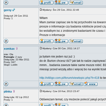
gorny
Wysłany: Śro 29 Cze, 2011 22:46
Dołączył: 29 Cze 2011
Witam
Posty: 1
Mam zamiar zapisac sie to tej przychodni na towar
prosze o informacje czy badania robiliscie przed cz
bo wolalbym isc z zrobionymi badaniami ile czasu i 
Prosze o informacje
xomkax
Wysłany: Czw 30 Cze, 2011 14:17
imie: Ola
ja byłam nie jeden raz już :)
Pomogła:
2 razy
Dołączyła: 23 Mar 2011
do dr. Burion chcesz iść? jak tak to radze zapisywać 
Posty: 647
Skąd: Lublin
mmm... badania zawsze takie same musze robić. B12, 
miesiąc przed wizytą albo i więcej bo na wyniki trze
http://vitiligo.com.pl/forum/viewtopic.php?t=418
to te
plinka
Wysłany: Czw 18 Kwi, 2013 23:47
Dołączyła: 02 Lip 2012
Odświeżam temat, czy możecie polecić jakąś przych
Posty: 1