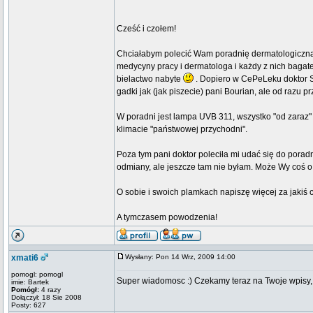
Cześć i czołem!
Chciałabym polecić Wam poradnię dermatologiczną 
medycyny pracy i dermatologa i każdy z nich bagat
bielactwo nabyte
. Dopiero w CePeLeku doktor Sz
gadki jak (jak piszecie) pani Bourian, ale od razu pr
W poradni jest lampa UVB 311, wszystko "od zaraz" i
klimacie "państwowej przychodni".
Poza tym pani doktor poleciła mi udać się do porad
odmiany, ale jeszcze tam nie byłam. Może Wy coś o n
O sobie i swoich plamkach napiszę więcej za jakiś c
A tymczasem powodzenia!
xmati6
Wysłany: Pon 14 Wrz, 2009 14:00
pomogl: pomogl
Super wiadomosc :) Czekamy teraz na Twoje wpisy, zd
imie: Bartek
Pomógł:
4 razy
Dołączył: 18 Sie 2008
Posty: 627