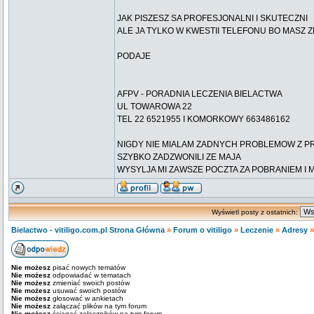
JAK PISZESZ SA PROFESJONALNI I SKUTECZNI
ALE JA TYLKO W KWESTII TELEFONU BO MASZ Z
PODAJE
AFPV - PORADNIA LECZENIA BIELACTWA
UL TOWAROWA 22
TEL 22 6521955 I KOMORKOWY 663486162
NIGDY NIE MIALAM ZADNYCH PROBLEMOW Z PR
SZYBKO ZADZWONILI ZE MAJA
WYSYLJA MI ZAWSZE POCZTA ZA POBRANIEM I 
Wyświetl posty z ostatnich:
Bielactwo - vitiligo.com.pl Strona Główna
»
Forum o vitiligo
»
Leczenie
»
Adresy
Nie możesz
pisać nowych tematów
Nie możesz
odpowiadać w tematach
Nie możesz
zmieniać swoich postów
Nie możesz
usuwać swoich postów
Nie możesz
głosować w ankietach
Nie możesz
załączać plików na tym forum
Nie możesz
ściągać załączników na tym forum