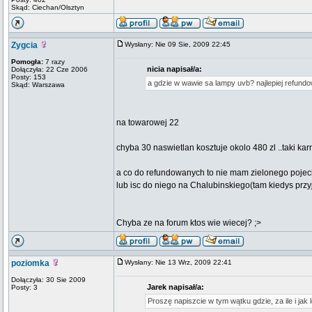
Skąd: Ciechan/Olsztyn
Zygcia
Wysłany: Nie 09 Sie, 2009 22:45
Pomogła:
7 razy
nicia napisał/a:
Dołączyła: 22 Cze 2006
Posty: 153
a gdzie w wawie sa lampy uvb? najlepiej refundowa
Skąd: Warszawa
na towarowej 22
chyba 30 naswietlan kosztuje okolo 480 zl ..taki kar
a co do refundowanych to nie mam zielonego pojec
lub isc do niego na Chalubinskiego(tam kiedys przy
Chyba ze na forum ktos wie wiecej? ;>
poziomka
Wysłany: Nie 13 Wrz, 2009 22:41
Dołączyła: 30 Sie 2009
Jarek napisał/a:
Posty: 3
Proszę napiszcie w tym wątku gdzie, za ile i j