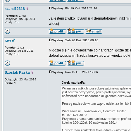
szanti12318
Wysłany: Pią 19 Kwi, 2013 21:26
Pomogła:
1 raz
Ja jestem z wlkp i byłam u 4 dermatologów i nikt m
Dołączyła: 05 Lip 2011
Posty: 736
wiecej
raw
Wysłany: Sob 20 Kwi, 2013 00:10
Pomógł:
1 raz
Nigdzie się nie dowiesz tyle co na forach, gdzie dz
Dołączył: 26 Lip 2011
Posty: 188
dolegliwościami. Trzeba korzystać z tej wiedzy póki 
Szostak Kaska
Wysłany: Pon 15 Lut, 2021 19:06
Dołączyła: 23 Maj 2019
Jarek napisał/a:
Posty: 4
Witam wszystkich, poszukuję gabinetów gdzie l
jest bardzo pozytywne, pełen profesjonalizm, w
naświetlań oraz baaaardzo długi okres oczekiwa
Proszę napiszcie w tym wątku gdzie, za ile i j
Warszawa ul. Towarowa 22, Centrum Jupiter.
tel. 022 624 30 33
Przyjmuje znana nam pani oraz profesor, profeso
kolejne 100-120zł; 10 naświetlań 160zł.
Oprócz tego znalazłem takie adresy (informacje 