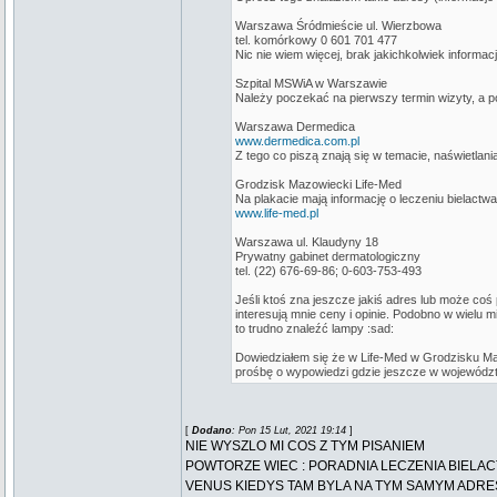
Warszawa Śródmieście ul. Wierzbowa
tel. komórkowy 0 601 701 477
Nic nie wiem więcej, brak jakichkolwiek informacj
Szpital MSWiA w Warszawie
Należy poczekać na pierwszy termin wizyty, a pó
Warszawa Dermedica
www.dermedica.com.pl
Z tego co piszą znają się w temacie, naświetlani
Grodzisk Mazowiecki Life-Med
Na plakacie mają informację o leczeniu bielactwa,
www.life-med.pl
Warszawa ul. Klaudyny 18
Prywatny gabinet dermatologiczny
tel. (22) 676-69-86; 0-603-753-493
Jeśli ktoś zna jeszcze jakiś adres lub może co
interesują mnie ceny i opinie. Podobno w wielu 
to trudno znaleźć lampy :sad:
Dowiedziałem się że w Life-Med w Grodzisku Maz
prośbę o wypowiedzi gdzie jeszcze w wojewódz
[
Dodano
: Pon 15 Lut, 2021 19:14
]
NIE WYSZLO MI COS Z TYM PISANIEM
POWTORZE WIEC : PORADNIA LECZENIA BIELAC
VENUS KIEDYS TAM BYLA NA TYM SAMYM ADRES