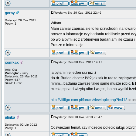
gorny
Wysłany: Śro 29 Cze, 2011 22:46
Dołączył: 29 Cze 2011
Witam
Posty: 1
Mam zamiar zapisac sie to tej przychodni na towar
prosze o informacje czy badania robiliscie przed cz
bo wolalbym isc z zrobionymi badaniami ile czasu i 
Prosze o informacje
xomkax
Wysłany: Czw 30 Cze, 2011 14:17
imie: Ola
ja byłam nie jeden raz już :)
Pomogła:
2 razy
Dołączyła: 23 Mar 2011
do dr. Burion chcesz iść? jak tak to radze zapisywać 
Posty: 647
Skąd: Lublin
mmm... badania zawsze takie same musze robić. B12, 
miesiąc przed wizytą albo i więcej bo na wyniki trze
http://vitiligo.com.pl/forum/viewtopic.php?t=418
to te
plinka
Wysłany: Czw 18 Kwi, 2013 23:47
Dołączyła: 02 Lip 2012
Odświeżam temat, czy możecie polecić jakąś przych
Posty: 1