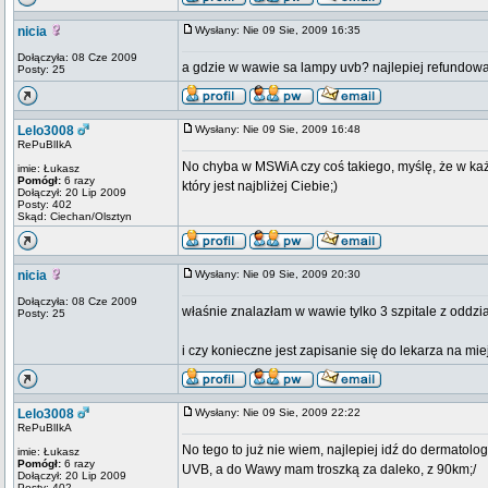
nicia
Wysłany: Nie 09 Sie, 2009 16:35
Dołączyła: 08 Cze 2009
a gdzie w wawie sa lampy uvb? najlepiej refundowane
Posty: 25
Lelo3008
Wysłany: Nie 09 Sie, 2009 16:48
RePuBlIkA
No chyba w MSWiA czy coś takiego, myślę, że w każd
imie: Łukasz
Pomógł:
6 razy
który jest najbliżej Ciebie;)
Dołączył: 20 Lip 2009
Posty: 402
Skąd: Ciechan/Olsztyn
nicia
Wysłany: Nie 09 Sie, 2009 20:30
Dołączyła: 08 Cze 2009
właśnie znalazłam w wawie tylko 3 szpitale z oddział
Posty: 25
i czy konieczne jest zapisanie się do lekarza na m
Lelo3008
Wysłany: Nie 09 Sie, 2009 22:22
RePuBlIkA
No tego to już nie wiem, najlepiej idź do dermatol
imie: Łukasz
Pomógł:
6 razy
UVB, a do Wawy mam troszką za daleko, z 90km;/
Dołączył: 20 Lip 2009
Posty: 402