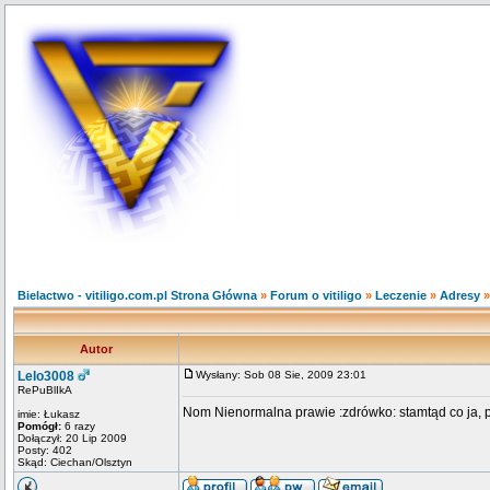
Bielactwo - vitiligo.com.pl Strona Główna
»
Forum o vitiligo
»
Leczenie
»
Adresy
Autor
Lelo3008
Wysłany: Sob 08 Sie, 2009 23:01
RePuBlIkA
Nom Nienormalna prawie :zdrówko: stamtąd co ja, p
imie: Łukasz
Pomógł:
6 razy
Dołączył: 20 Lip 2009
Posty: 402
Skąd: Ciechan/Olsztyn