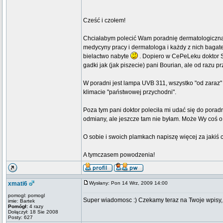
Cześć i czołem!
Chciałabym polecić Wam poradnię dermatologiczną 
medycyny pracy i dermatologa i każdy z nich bagat
bielactwo nabyte
. Dopiero w CePeLeku doktor Sz
gadki jak (jak piszecie) pani Bourian, ale od razu pr
W poradni jest lampa UVB 311, wszystko "od zaraz" i
klimacie "państwowej przychodni".
Poza tym pani doktor poleciła mi udać się do porad
odmiany, ale jeszcze tam nie byłam. Może Wy coś o n
O sobie i swoich plamkach napiszę więcej za jakiś c
A tymczasem powodzenia!
xmati6
Wysłany: Pon 14 Wrz, 2009 14:00
pomogl: pomogl
Super wiadomosc :) Czekamy teraz na Twoje wpisy, zd
imie: Bartek
Pomógł:
4 razy
Dołączył: 18 Sie 2008
Posty: 627