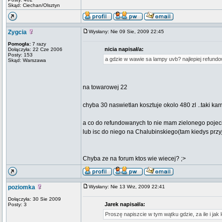
Skąd: Ciechan/Olsztyn
Zygcia
Wysłany: Nie 09 Sie, 2009 22:45
Pomogła:
7 razy
nicia napisał/a:
Dołączyła: 22 Cze 2006
Posty: 153
a gdzie w wawie sa lampy uvb? najlepiej refundowa
Skąd: Warszawa
na towarowej 22
chyba 30 naswietlan kosztuje okolo 480 zl ..taki kar
a co do refundowanych to nie mam zielonego pojec
lub isc do niego na Chalubinskiego(tam kiedys przy
Chyba ze na forum ktos wie wiecej? ;>
poziomka
Wysłany: Nie 13 Wrz, 2009 22:41
Dołączyła: 30 Sie 2009
Jarek napisał/a:
Posty: 3
Proszę napiszcie w tym wątku gdzie, za ile i j