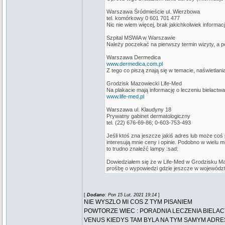
Warszawa Śródmieście ul. Wierzbowa
tel. komórkowy 0 601 701 477
Nic nie wiem więcej, brak jakichkolwiek informacj
Szpital MSWiA w Warszawie
Należy poczekać na pierwszy termin wizyty, a pó
Warszawa Dermedica
www.dermedica.com.pl
Z tego co piszą znają się w temacie, naświetlani
Grodzisk Mazowiecki Life-Med
Na plakacie mają informację o leczeniu bielactwa,
www.life-med.pl
Warszawa ul. Klaudyny 18
Prywatny gabinet dermatologiczny
tel. (22) 676-69-86; 0-603-753-493
Jeśli ktoś zna jeszcze jakiś adres lub może co
interesują mnie ceny i opinie. Podobno w wielu 
to trudno znaleźć lampy :sad:
Dowiedziałem się że w Life-Med w Grodzisku Maz
prośbę o wypowiedzi gdzie jeszcze w wojewódz
[
Dodano
: Pon 15 Lut, 2021 19:14
]
NIE WYSZLO MI COS Z TYM PISANIEM
POWTORZE WIEC : PORADNIA LECZENIA BIELAC
VENUS KIEDYS TAM BYLA NA TYM SAMYM ADRES