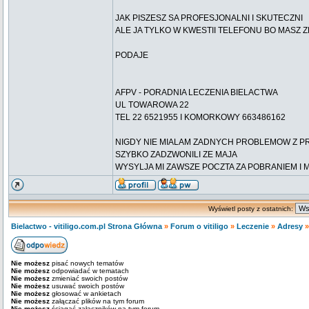
JAK PISZESZ SA PROFESJONALNI I SKUTECZNI
ALE JA TYLKO W KWESTII TELEFONU BO MASZ Z
PODAJE
AFPV - PORADNIA LECZENIA BIELACTWA
UL TOWAROWA 22
TEL 22 6521955 I KOMORKOWY 663486162
NIGDY NIE MIALAM ZADNYCH PROBLEMOW Z PR
SZYBKO ZADZWONILI ZE MAJA
WYSYLJA MI ZAWSZE POCZTA ZA POBRANIEM I 
Wyświetl posty z ostatnich:
Bielactwo - vitiligo.com.pl Strona Główna
»
Forum o vitiligo
»
Leczenie
»
Adresy
Nie możesz
pisać nowych tematów
Nie możesz
odpowiadać w tematach
Nie możesz
zmieniać swoich postów
Nie możesz
usuwać swoich postów
Nie możesz
głosować w ankietach
Nie możesz
załączać plików na tym forum
Nie możesz
ściągać załączników na tym forum