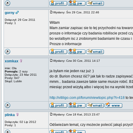
gorny
Wysłany: Śro 29 Cze, 2011 22:46
Dołączył: 29 Cze 2011
Witam
Posty: 1
Mam zamiar zapisac sie to tej przychodni na towar
prosze o informacje czy badania robiliscie przed cz
bo wolalbym isc z zrobionymi badaniami ile czasu i 
Prosze o informacje
xomkax
Wysłany: Czw 30 Cze, 2011 14:17
imie: Ola
ja byłam nie jeden raz już :)
Pomogła:
2 razy
Dołączyła: 23 Mar 2011
do dr. Burion chcesz iść? jak tak to radze zapisywać 
Posty: 647
Skąd: Lublin
mmm... badania zawsze takie same musze robić. B12, 
miesiąc przed wizytą albo i więcej bo na wyniki trze
http://vitiligo.com.pl/forum/viewtopic.php?t=418
to te
plinka
Wysłany: Czw 18 Kwi, 2013 23:47
Dołączyła: 02 Lip 2012
Odświeżam temat, czy możecie polecić jakąś przych
Posty: 1