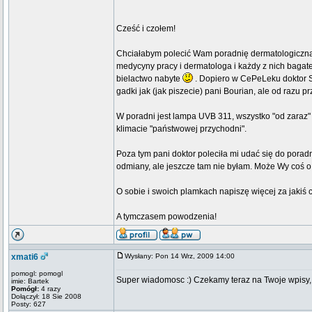
Cześć i czołem!
Chciałabym polecić Wam poradnię dermatologiczną 
medycyny pracy i dermatologa i każdy z nich bagat
bielactwo nabyte
. Dopiero w CePeLeku doktor Sz
gadki jak (jak piszecie) pani Bourian, ale od razu pr
W poradni jest lampa UVB 311, wszystko "od zaraz" i
klimacie "państwowej przychodni".
Poza tym pani doktor poleciła mi udać się do porad
odmiany, ale jeszcze tam nie byłam. Może Wy coś o n
O sobie i swoich plamkach napiszę więcej za jakiś c
A tymczasem powodzenia!
xmati6
Wysłany: Pon 14 Wrz, 2009 14:00
pomogl: pomogl
Super wiadomosc :) Czekamy teraz na Twoje wpisy, zd
imie: Bartek
Pomógł:
4 razy
Dołączył: 18 Sie 2008
Posty: 627