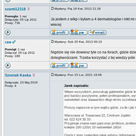
szanti12318
Wysłany: Pią 19 Kwi, 2013 21:26
Pomogła:
1 raz
Ja jestem z wlkp i byłam u 4 dermatologów i nikt m
Dołączyła: 05 Lip 2011
Posty: 736
wiecej
raw
Wysłany: Sob 20 Kwi, 2013 00:10
Pomógł:
1 raz
Nigdzie się nie dowiesz tyle co na forach, gdzie dz
Dołączył: 26 Lip 2011
Posty: 188
dolegliwościami. Trzeba korzystać z tej wiedzy póki 
Szostak Kaska
Wysłany: Pon 15 Lut, 2021 19:06
Dołączyła: 23 Maj 2019
Jarek napisał/a:
Posty: 4
Witam wszystkich, poszukuję gabinetów gdzie l
jest bardzo pozytywne, pełen profesjonalizm, w
naświetlań oraz baaaardzo długi okres oczekiwa
Proszę napiszcie w tym wątku gdzie, za ile i j
Warszawa ul. Towarowa 22, Centrum Jupiter.
tel. 022 624 30 33
Przyjmuje znana nam pani oraz profesor, profeso
kolejne 100-120zł; 10 naświetlań 160zł.
Oprócz tego znalazłem takie adresy (informacje 