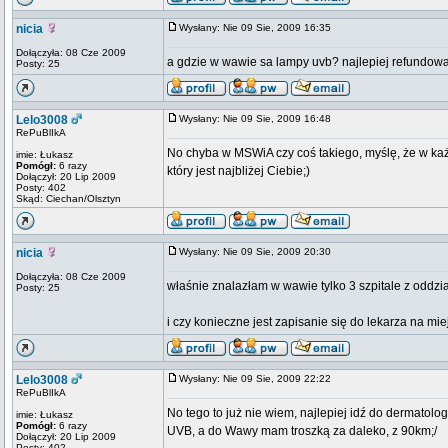
nicia
Wysłany: Nie 09 Sie, 2009 16:35
Dołączyła: 08 Cze 2009
a gdzie w wawie sa lampy uvb? najlepiej refundowane
Posty: 25
Lelo3008
Wysłany: Nie 09 Sie, 2009 16:48
RePuBlIkA
No chyba w MSWiA czy coś takiego, myślę, że w każd
imie: Łukasz
Pomógł:
6 razy
który jest najbliżej Ciebie;)
Dołączył: 20 Lip 2009
Posty: 402
Skąd: Ciechan/Olsztyn
nicia
Wysłany: Nie 09 Sie, 2009 20:30
Dołączyła: 08 Cze 2009
właśnie znalazłam w wawie tylko 3 szpitale z oddział
Posty: 25
i czy konieczne jest zapisanie się do lekarza na m
Lelo3008
Wysłany: Nie 09 Sie, 2009 22:22
RePuBlIkA
No tego to już nie wiem, najlepiej idź do dermatol
imie: Łukasz
Pomógł:
6 razy
UVB, a do Wawy mam troszką za daleko, z 90km;/
Dołączył: 20 Lip 2009
Posty: 402