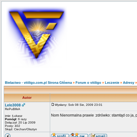
Bielactwo - vitiligo.com.pl Strona Główna
»
Forum o vitiligo
»
Leczenie
»
Adresy
Autor
Lelo3008
Wysłany: Sob 08 Sie, 2009 23:01
RePuBlIkA
Nom Nienormalna prawie :zdrówko: stamtąd co ja, p
imie: Łukasz
Pomógł:
6 razy
Dołączył: 20 Lip 2009
Posty: 402
Skąd: Ciechan/Olsztyn