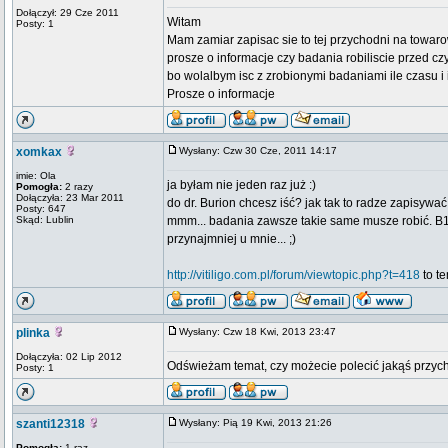
Dołączył: 29 Cze 2011
Witam
Posty: 1
Mam zamiar zapisac sie to tej przychodni na towar
prosze o informacje czy badania robiliscie przed cz
bo wolalbym isc z zrobionymi badaniami ile czasu i 
Prosze o informacje
xomkax
Wysłany: Czw 30 Cze, 2011 14:17
imie: Ola
ja byłam nie jeden raz już :)
Pomogła:
2 razy
Dołączyła: 23 Mar 2011
do dr. Burion chcesz iść? jak tak to radze zapisywać 
Posty: 647
Skąd: Lublin
mmm... badania zawsze takie same musze robić. B12, 
przynajmniej u mnie... ;)
http://vitiligo.com.pl/forum/viewtopic.php?t=418
to te
plinka
Wysłany: Czw 18 Kwi, 2013 23:47
Dołączyła: 02 Lip 2012
Odświeżam temat, czy możecie polecić jakąś przych
Posty: 1
szanti12318
Wysłany: Pią 19 Kwi, 2013 21:26
Pomogła:
1 raz