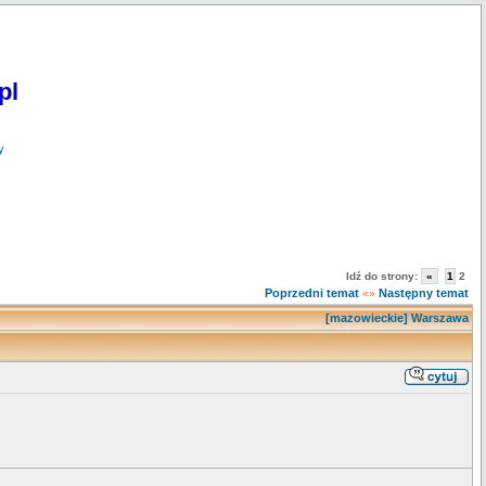
pl
y
Idź do strony:
«
1
2
Poprzedni temat
Następny temat
«»
[mazowieckie] Warszawa