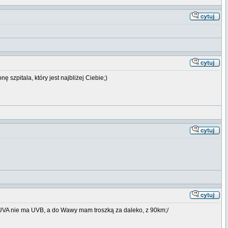
 szpitala, który jest najbliżej Ciebie;)
y PUVA nie ma UVB, a do Wawy mam troszką za daleko, z 90km;/