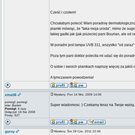
Cześć i czołem!
Chciałabym polecić Wam poradnię dermatologiczną w
plamki mówiąc, że "taka moja uroda", mimo że sug
takiej gadki jak (jak piszecie) pani Bourian, ale od 
W poradni jest lampa UVB 311, wszystko "od zaraz" 
Poza tym pani doktor poleciła mi udać się do poradn
O sobie i swoich plamkach napiszę więcej za jakiś c
A tymczasem powodzenia!
xmati6
Wysłany: Pon 14 Wrz, 2009 14:00
pomogl: pomogl
Super wiadomosc :) Czekamy teraz na Twoje wpisy, zd
imie: Bartek
Pomógł:
4 razy
Dołączył: 18 Sie 2008
Posty: 627
gorny
Wysłany: Śro 29 Cze, 2011 22:46