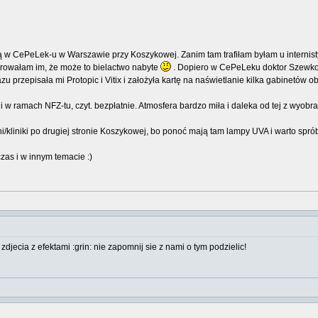
 CePeLek-u w Warszawie przy Koszykowej. Zanim tam trafiłam byłam u internisty,
erowałam im, że może to bielactwo nabyte
. Dopiero w CePeLeku doktor Szewko-S
razu przepisała mi Protopic i Vitix i założyła kartę na naświetlanie kilka gabinetów o
i w ramach NFZ-tu, czyt. bezpłatnie. Atmosfera bardzo miła i daleka od tej z wyobr
i/kliniki po drugiej stronie Koszykowej, bo ponoć mają tam lampy UVA i warto spró
zas i w innym temacie :)
jecia z efektami :grin: nie zapomnij sie z nami o tym podzielic!