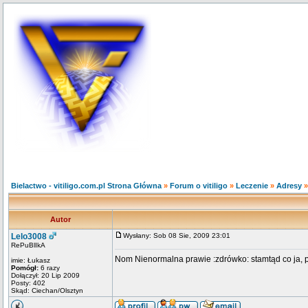
Bielactwo - vitiligo.com.pl Strona Główna
»
Forum o vitiligo
»
Leczenie
»
Adresy
Autor
Lelo3008
Wysłany: Sob 08 Sie, 2009 23:01
RePuBlIkA
Nom Nienormalna prawie :zdrówko: stamtąd co ja, p
imie: Łukasz
Pomógł:
6 razy
Dołączył: 20 Lip 2009
Posty: 402
Skąd: Ciechan/Olsztyn