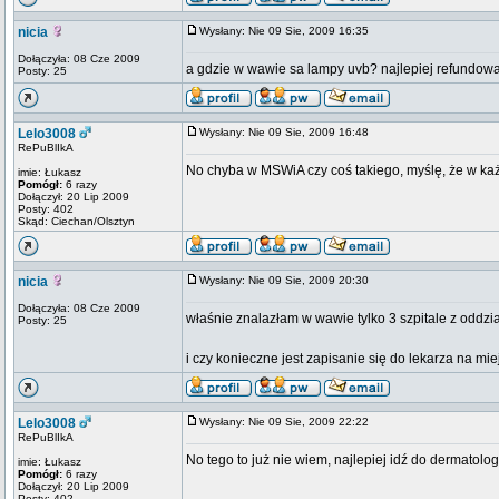
nicia
Wysłany: Nie 09 Sie, 2009 16:35
Dołączyła: 08 Cze 2009
a gdzie w wawie sa lampy uvb? najlepiej refundowane
Posty: 25
Lelo3008
Wysłany: Nie 09 Sie, 2009 16:48
RePuBlIkA
No chyba w MSWiA czy coś takiego, myślę, że w każdym
imie: Łukasz
Pomógł:
6 razy
Dołączył: 20 Lip 2009
Posty: 402
Skąd: Ciechan/Olsztyn
nicia
Wysłany: Nie 09 Sie, 2009 20:30
Dołączyła: 08 Cze 2009
właśnie znalazłam w wawie tylko 3 szpitale z oddział
Posty: 25
i czy konieczne jest zapisanie się do lekarza na m
Lelo3008
Wysłany: Nie 09 Sie, 2009 22:22
RePuBlIkA
No tego to już nie wiem, najlepiej idź do dermatol
imie: Łukasz
Pomógł:
6 razy
Dołączył: 20 Lip 2009
Posty: 402