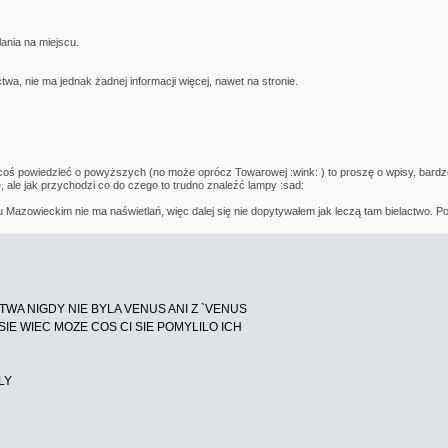
lania na miejscu.
twa, nie ma jednak żadnej informacji więcej, nawet na stronie.
 coś powiedzieć o powyższych (no może oprócz Towarowej :wink: ) to proszę o wpisy, bardzo
 ale jak przychodzi co do czego to trudno znaleźć lampy :sad:
 Mazowieckim nie ma naświetlań, więc dalej się nie dopytywałem jak leczą tam bielactwo
TWA NIGDY NIE BYLA VENUS ANI Z `VENUS
IE WIEC MOZE COS CI SIE POMYLILO ICH
LY