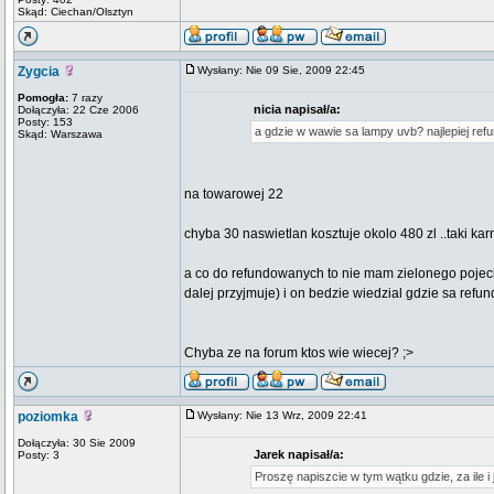
Skąd: Ciechan/Olsztyn
Zygcia
Wysłany: Nie 09 Sie, 2009 22:45
Pomogła:
7 razy
nicia napisał/a:
Dołączyła: 22 Cze 2006
Posty: 153
a gdzie w wawie sa lampy uvb? najlepiej refun
Skąd: Warszawa
na towarowej 22
chyba 30 naswietlan kosztuje okolo 480 zl ..taki kar
a co do refundowanych to nie mam zielonego pojeci
dalej przyjmuje) i on bedzie wiedzial gdzie sa refu
Chyba ze na forum ktos wie wiecej? ;>
poziomka
Wysłany: Nie 13 Wrz, 2009 22:41
Dołączyła: 30 Sie 2009
Jarek napisał/a:
Posty: 3
Proszę napiszcie w tym wątku gdzie, za ile 