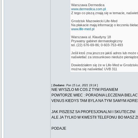
Warszawa Dermedica
www.dermedica.com.pl
Z tego co piszą znają się w temacie, naświet
Grodzisk Mazowiecki Life-Med
Na plakacie mają informację o leczeniu bielac
www.life-med.pl
Warszawa ul. Klaudyny 18
Prywatny gabinet dermatologiczny
tel. (22) 676-69-86; 0-603-753-493
Jeśli ktoś zna jeszcze jakiś adres lub może
naświetlać za stosunkowo nieduże pieniądze,
Dowiedziałem się że w Life-Med w Grodzisku
można się naświetlać UVB 311
[
Dodano
: Pon 15 Lut, 2021 19:14
]
NIE WYSZLO MI COS Z TYM PISANIEM
POWTORZE WIEC : PORADNIA LECZENIA BIELAC
VENUS KIEDYS TAM BYLA NA TYM SAMYM ADRES
JAK PISZESZ SA PROFESJONALNI I SKUTECZNI
ALE JA TYLKO W KWESTII TELEFONU BO MASZ Z
PODAJE