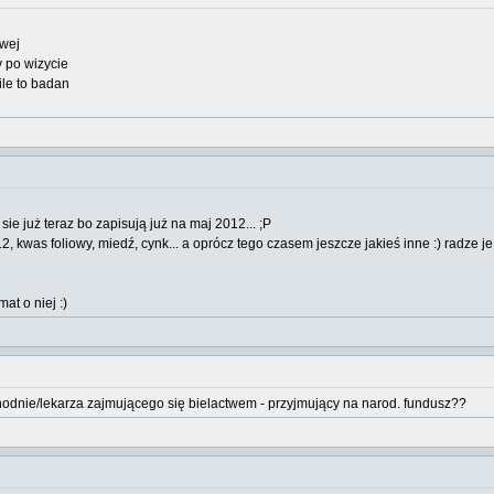
owej
y po wizycie
ile to badan
sie już teraz bo zapisują już na maj 2012... ;P
kwas foliowy, miedź, cynk... a oprócz tego czasem jeszcze jakieś inne :) radze je 
mat o niej :)
odnie/lekarza zajmującego się bielactwem - przyjmujący na narod. fundusz??