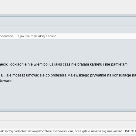
dowane.... a jak nie to w jakiej cenie?
necik , dokladnie nie wiem bo juz jakis czas nie bralam karnetu i nie pamietam
a ...ale mozesz umowic sie do profesora Majewskiego prywatnie na konsultacje n
ndowane.
i jak leczą bielactwo w województwie mazowieckim, oraz gdzie można się naświetlać UVB 311