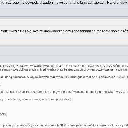
i nic madrego nie powiedzial zaden nie wspomniał o lampach ziolach. Na foru, dow
esiątki ludzi dzieli się swoimi doświadczeniami i sposobami na radzenie sobie z róż
e leczy się Bielactwo w Warszawie i okolicach, sam byłem na Towarowej, rzeczywiście odc
ą minusy wysoki koszt wizyt i naświetlań oraz baaaardzo długi okres oczekiwania na wizytę.
i jak leczą bielactwo w województwie mazowieckim, oraz gdzie można się naświetlać UVB 311
.
esora nie polecali mi, jest badanie lampą wooda, naświetlania na miejscu. Pierwsza wizyta 1
je z internetu, sam nie mogę o nich nic powiedzieć):
acji.
a później szybko idzie, leczenie w ramach NFZ na miejscu naświetlania oraz wielu specjalis