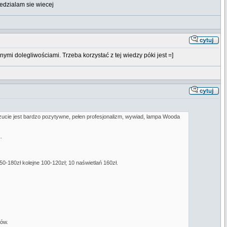
iedzialam sie wiecej
nymi dolegliwościami. Trzeba korzystać z tej wiedzy póki jest =]
zucie jest bardzo pozytywne, pełen profesjonalizm, wywiad, lampa Wooda
.
50-180zł kolejne 100-120zł; 10 naświetlań 160zł.
tów.