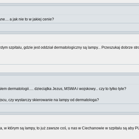
.... a jak nie to w jakiej cenie?
 szpitalu, gdzie jest oddział dermatologiczny są lampy... Przeszukaj dobrze stronę
em dermatologii..... dzieciątka Jezus, MSWiA i wojskowy... czy to tylko tyle?
iejscu, czy wystarczy skierowanie na lampy od dermatologa?
oga, w którym są lampy, to już zawsze coś, u nas w Ciechanowie w szpitalu są ab