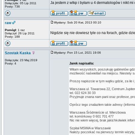
Ja jestem z wlkp i byłam u 4 dermatologów i nikt m
Dołączyła: 05 Lip 2011
Posty: 736
raw
Wysłany: Sob 20 Kwi, 2013 00:10
Pomógł:
1 raz
Nigdzie się nie dowiesz tyle co na forach, gdzie dzi
Dołączył: 26 Lip 2011
Posty: 188
Szostak Kaska
Wysłany: Pon 15 Lut, 2021 19:06
Dołączyła: 23 Maj 2019
Jarek napisał/a:
Posty: 4
Witam wszystkich, poszukuję gabinetów gdzi
możliwość naświetlań na miejscu. Niestety s
Proszę napiszcie w tym wątku gdzie, za ile 
Warszawa ul. Towarowa 22, Centrum Jupiter
tel. 022 624 30 33
Przyjmuje znana nam pani oraz profesor, prof
Oprócz tego znalazłem takie adresy (informac
Warszawa Śródmieście ul. Wierzbowa
tel. komórkowy 0 601 701 477
Nic nie wiem więcej, brak jakichkolwiek inform
Szpital MSWiA w Warszawie
Należy poczekać na pierwszy termin wizyty, 